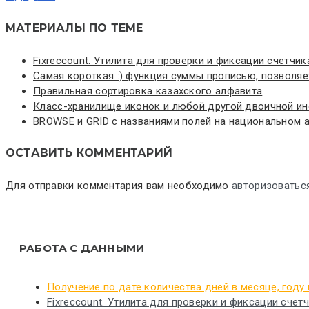
МАТЕРИАЛЫ ПО ТЕМЕ
Fixreccount. Утилита для проверки и фиксации счетчик
Самая короткая :) функция суммы прописью, позволяет
Правильная сортировка казахского алфавита
Класс-хранилище иконок и любой другой двоичной и
BROWSE и GRID с названиями полей на национальном ал
ОСТАВИТЬ КОММЕНТАРИЙ
Для отправки комментария вам необходимо
авторизоватьс
РАБОТА С ДАННЫМИ
Получение по дате количества дней в месяце, году
Fixreccount. Утилита для проверки и фиксации счет