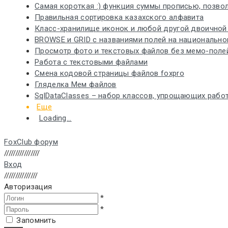
Самая короткая :) функция суммы прописью, позвол
Правильная сортировка казахского алфавита
Класс-хранилище иконок и любой другой двоичной
BROWSE и GRID с названиями полей на национальном
Просмотр фото и текстовых файлов без мемо-поле
Работа с текстовыми файлами
Смена кодовой страницы файлов foxpro
Гляделка Мем файлов
SqlDataClasses – набор классов, упрощающих работ
Еще
Loading...
FoxClub форум
////////////////
Вход
///////////////
Авторизация
*
*
Запомнить