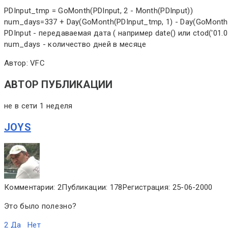
PDInput_tmp = GoMonth(PDInput, 2 - Month(PDInput))
num_days=337 + Day(GoMonth(PDInput_tmp, 1) - Day(GoMonth(
PDInput - передаваемая дата ( например date() или ctod('01.01
num_days - количество дней в месяце
Автор: VFC
АВТОР ПУБЛИКАЦИИ
не в сети 1 неделя
JOYS
Комментарии: 2
Публикации: 178
Регистрация: 25-06-2000
Это было полезно?
2
Да
Нет