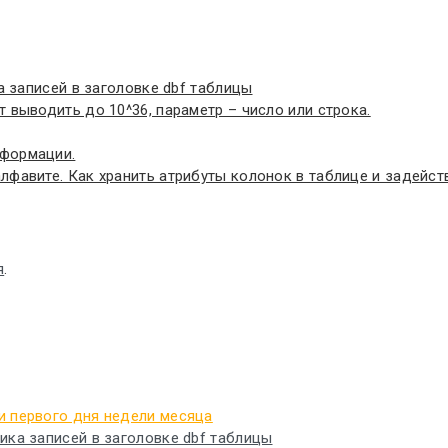
а записей в заголовке dbf таблицы
 выводить до 10^36, параметр – число или строка.
нформации.
фавите. Как хранить атрибуты колонок в таблице и задейств
я
.
 и первого дня недели месяца
чика записей в заголовке dbf таблицы