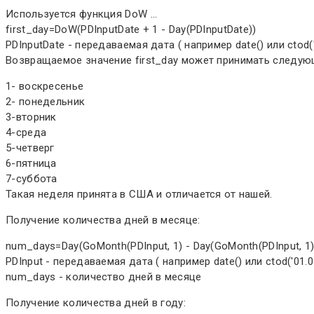
Используется функция DoW ...
first_day=DoW(PDInputDate + 1 - Day(PDInputDate))
PDInputDate - передаваемая дата ( например date() или ctod('0
Возвращаемое значение first_day может принимать следую
1- воскресенье
2- понедельник
3-вторник
4-среда
5-четверг
6-пятница
7-суббота
Такая неделя принята в США и отличается от нашей.
Получение количества дней в месяце:
num_days=Day(GoMonth(PDInput, 1) - Day(GoMonth(PDInput, 1)
PDInput - передаваемая дата ( например date() или ctod('01.01
num_days - количество дней в месяце
Получение количества дней в году: