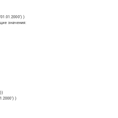
1.01.2000') )
щие значения:
))
.2000') )