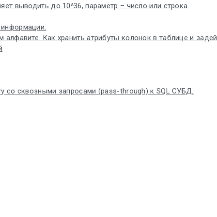
яет выводить до 10^36, параметр – число или строка.
 информации.
 алфавите. Как хранить атрибуты колонок в таблице и задей
й
у со сквозными запросами (pass-through) к SQL СУБД.