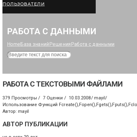
ПОЛЬЗОВАТЕЛИ
РАБОТА С ДАННЫМИ
Home
База знаний
Решения
Работа с данными
РАБОТА С ТЕКСТОВЫМИ ФАЙЛАМИ
379 Просмотры /
7 Оценки /
10.03.2008
/
mayil
/
Использование Функций Fcreate(),Fopen(),Fgets(),Fputs(),Fcl
Автор: mayil
АВТОР ПУБЛИКАЦИИ
не в сети 20 лет