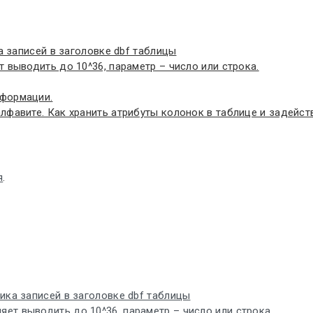
а записей в заголовке dbf таблицы
 выводить до 10^36, параметр – число или строка.
нформации.
фавите. Как хранить атрибуты колонок в таблице и задейств
я
.
чика записей в заголовке dbf таблицы
яет выводить до 10^36, параметр – число или строка.