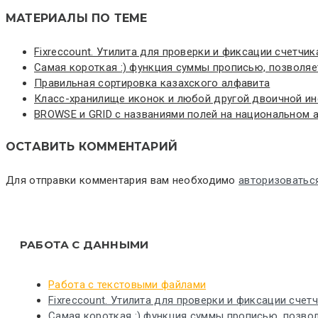
МАТЕРИАЛЫ ПО ТЕМЕ
Fixreccount. Утилита для проверки и фиксации счетчик
Самая короткая :) функция суммы прописью, позволяет
Правильная сортировка казахского алфавита
Класс-хранилище иконок и любой другой двоичной и
BROWSE и GRID с названиями полей на национальном ал
ОСТАВИТЬ КОММЕНТАРИЙ
Для отправки комментария вам необходимо
авторизоватьс
РАБОТА С ДАННЫМИ
Работа с текстовыми файлами
Fixreccount. Утилита для проверки и фиксации счет
Самая короткая :) функция суммы прописью, позвол