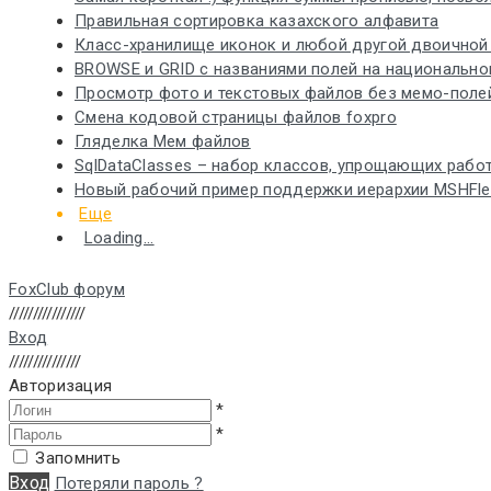
Правильная сортировка казахского алфавита
Класс-хранилище иконок и любой другой двоичной
BROWSE и GRID с названиями полей на национальном
Просмотр фото и текстовых файлов без мемо-поле
Смена кодовой страницы файлов foxpro
Гляделка Мем файлов
SqlDataClasses – набор классов, упрощающих работ
Новый рабочий пример поддержки иерархии MSHFlexG
Еще
Loading...
FoxClub форум
////////////////
Вход
///////////////
Авторизация
*
*
Запомнить
Вход
Потеряли пароль ?