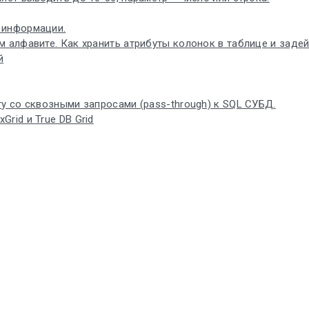
 информации.
 алфавите. Как хранить атрибуты колонок в таблице и задей
й
у со сквозными запросами (pass-through) к SQL СУБД.
rid и True DB Grid