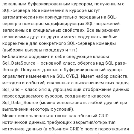
локальным буферизированным курсором, полученным с
SQL-сервера. Все изменения в курсоре могут
автоматически или принудительно переданы на SQL-
сервер с помощью модифицирующих SQL-выражений,
записанных в специальных свойствах. Все выражения
независимы друг от друга и могут содержать любые
корректные для конкретного SQL-сервера команды
(выборки, вызовы процедур и т.п.)
Библиотека содержит в себе следующие классы:
Sql_DataSource – основной класс, обертка над SQL pass-
through. Получает данные в буферизированный курсор,
оправляет изменения на SQL СУБД. Имеет набор свойств,
методов и событий, связанных с выполнением этих задач;
Sql_Grid – класс Grid’а, упрощающий отображение данных
пересоздаваемого курсора, созданного классом
Sql_Data_Source (можно использовать любой другой при
выполнении некоторых условий).
Может использоваться также как обычный GRID
источников данных, требующих закрытия/открытия
источника данных (в обычном GRID'е после переоткрытия