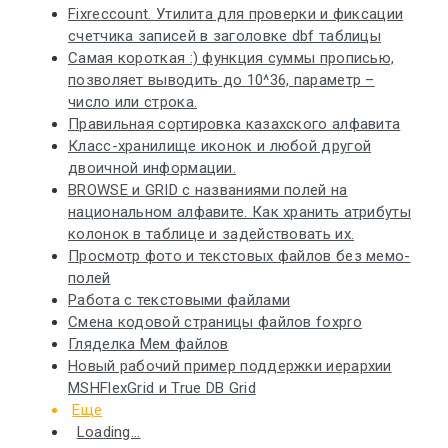
Fixreccount. Утилита для проверки и фиксации
счетчика записей в заголовке dbf таблицы
Самая короткая :) функция суммы прописью,
позволяет выводить до 10^36, параметр –
число или строка.
Правильная сортировка казахского алфавита
Класс-хранилище иконок и любой другой
двоичной информации.
BROWSE и GRID с названиями полей на
национальном алфавите. Как хранить атрибуты
колонок в таблице и задействовать их.
Просмотр фото и текстовых файлов без мемо-
полей
Работа с текстовыми файлами
Смена кодовой страницы файлов foxpro
Гляделка Мем файлов
Новый рабочий пример поддержки иерархии
MSHFlexGrid и True DB Grid
Еще
Loading...