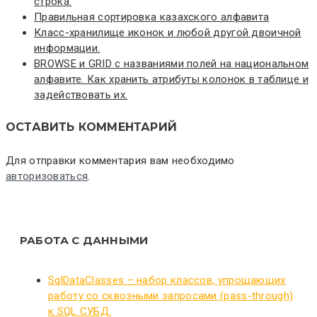
строка.
Правильная сортировка казахского алфавита
Класс-хранилище иконок и любой другой двоичной
информации.
BROWSE и GRID с названиями полей на национальном
алфавите. Как хранить атрибуты колонок в таблице и
задействовать их.
ОСТАВИТЬ КОММЕНТАРИЙ
Для отправки комментария вам необходимо
авторизоваться
.
РАБОТА С ДАННЫМИ
SqlDataClasses – набор классов, упрощающих
работу со сквозными запросами (pass-through)
к SQL СУБД.