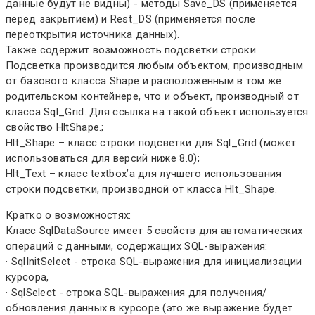
данные будут не видны) - методы Save_DS (применяется
перед закрытием) и Rest_DS (применяется после
переоткрытия источника данных).
Также содержит возможность подсветки строки.
Подсветка производится любым объектом, производным
от базового класса Shape и расположенным в том же
родительском контейнере, что и объект, производный от
класса Sql_Grid. Для ссылка на такой объект используется
свойство HltShape.;
Hlt_Shape – класс строки подсветки для Sql_Grid (может
использоваться для версий ниже 8.0);
Hlt_Text – класс textbox’а для лучшего использования
строки подсветки, производной от класса Hlt_Shape.
Кратко о возможностях:
Класс SqlDataSource имеет 5 свойств для автоматических
операций с данными, содержащих SQL-выражения:
· SqlInitSelect - строка SQL-выражения для инициализации
курсора,
· SqlSelect - строка SQL-выражения для получения/
обновления данных в курсоре (это же выражение будет