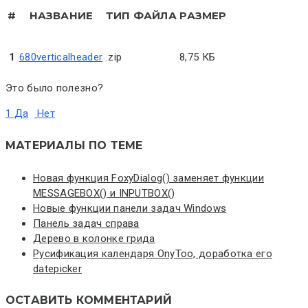
#
НАЗВАНИЕ
ТИП ФАЙЛА
РАЗМЕР
1
680verticalheader
.zip
8,75 КБ
Это было полезно?
1
Да
Нет
МАТЕРИАЛЫ ПО ТЕМЕ
Новая функция FoxyDialog() заменяет функции
MESSAGEBOX() и INPUTBOX()
Новые функции панели задач Windows
Панель задач справа
Дерево в колонке грида
Русификация календаря OnyToo, доработка его
datepicker
ОСТАВИТЬ КОММЕНТАРИЙ