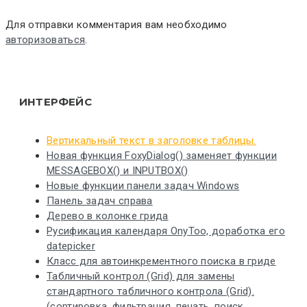
Для отправки комментария вам необходимо
авторизоваться
.
ИНТЕРФЕЙС
Вертикальный текст в заголовке таблицы.
Новая функция FoxyDialog() заменяет функции
MESSAGEBOX() и INPUTBOX()
Новые функции панели задач Windows
Панель задач справа
Дерево в колонке грида
Русификация календаря OnyToo, доработка его
datepicker
Класс для автоинкрементного поиска в гриде
Табличный контрол (Grid) для замены
стандартного табличного контрола (Grid).
(сортировка, фильтрация, печать, поиск,