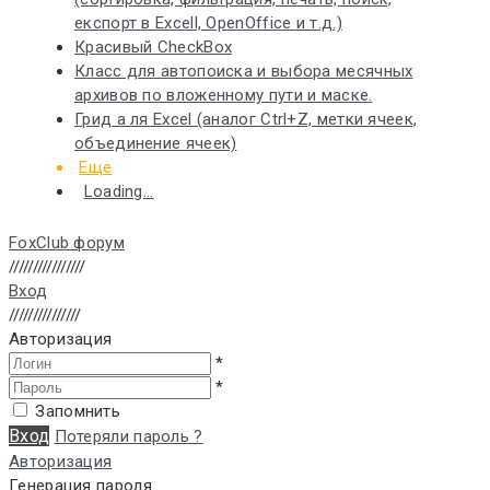
експорт в Excell, OpenOffice и т.д.)
Красивый CheckBox
Класс для автопоиска и выбора месячных
архивов по вложенному пути и маске.
Грид а ля Excel (аналог Ctrl+Z, метки ячеек,
объединение ячеек)
Еще
Loading...
FoxClub форум
////////////////
Вход
///////////////
Авторизация
*
*
Запомнить
Вход
Потеряли пароль ?
Авторизация
Генерация пароля