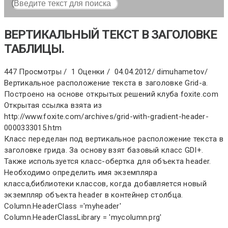
ВЕРТИКАЛЬНЫЙ ТЕКСТ В ЗАГОЛОВКЕ
ТАБЛИЦЫ.
447 Просмотры /
1 Оценки /
04.04.2012
/
dimuhametov
/
Вертикальное расположение текста в заголовке Grid-а.
Построено на основе открытых решений клуба foxite.com
Открытая ссылка взята из
http://www.foxite.com/archives/grid-with-gradient-header-
0000333015.htm
Класс переделан под вертикальное расположение текста в
заголовке грида. За основу взят базовый класс GDI+.
Также используется класс-обертка для объекта header.
Необходимо определить имя экземпляра
класса,библиотеки классов, когда добавляется новый
экземпляр объекта header в контейнер столбца.
Column.HeaderClass ='myheader'
Column.HeaderClassLibrary = 'mycolumn.prg'