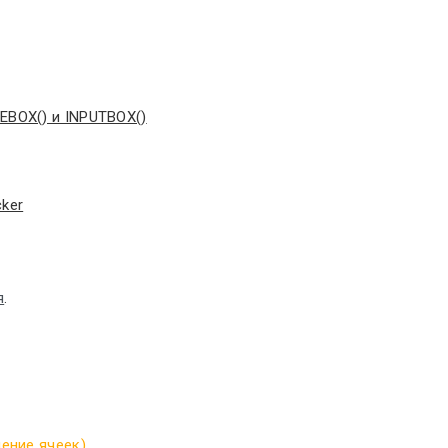
EBOX() и INPUTBOX()
ker
я
.
нение ячеек)