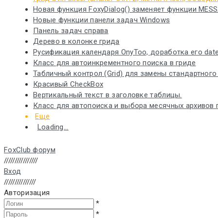
Новая функция FoxyDialog() заменяет функции MES
Новые функции панели задач Windows
Панель задач справа
Дерево в колонке грида
Русификация календаря OnyToo, доработка его date
Класс для автоинкрементного поиска в гриде
Табличный контрол (Grid) для замены стандартного та
Красивый CheckBox
Вертикальный текст в заголовке таблицы.
Класс для автопоиска и выбора месячных архивов 
Еще
Loading...
FoxClub форум
////////////////
Вход
///////////////
Авторизация
*
*