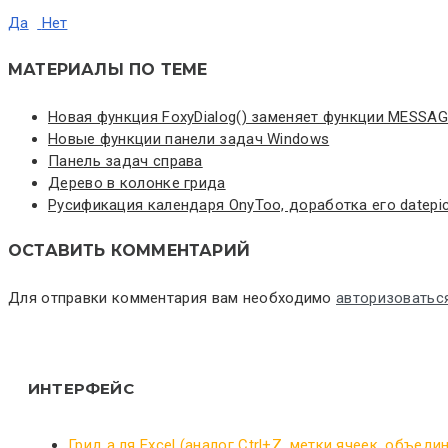
Да
Нет
МАТЕРИАЛЫ ПО ТЕМЕ
Новая функция FoxyDialog() заменяет функции MESSAG
Новые функции панели задач Windows
Панель задач справа
Дерево в колонке грида
Русификация календаря OnyToo, доработка его datepic
ОСТАВИТЬ КОММЕНТАРИЙ
Для отправки комментария вам необходимо
авторизоватьс
ИНТЕРФЕЙС
Грид а ля Excel (аналог Ctrl+Z, метки ячеек, объеди