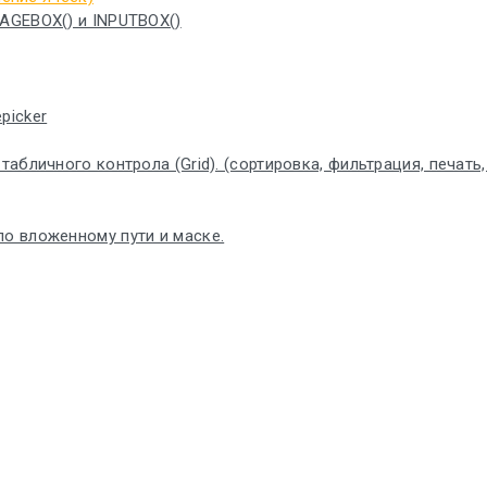
SAGEBOX() и INPUTBOX()
picker
бличного контрола (Grid). (сортировка, фильтрация, печать, по
по вложенному пути и маске.