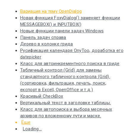
Вариация на тему OpenDialog
Новая функция FoxyDialog() заменяет функции
MESSAGEBOX() и INPUTBOX()
Новые функции панели задач Windows
Панель задач справа
Дерево в колонке грида
Русификация календаря OnyToo, доработка его
datepicker
Класс для автоинкрементного поиска в гриде
Табличный контрол (Grid) для замены
стандартного табличного контрола (Grid).
(сортировка, фильтрация, печать, поиск,
експорт в Excell, OpenOffice и т.д.)
Красивый CheckBox
Вертикальный текст в заголовке таблицы.
Класс для автопоиска и выбора месячных
архивов по вложенному пути и маске.
Еще
Loading...