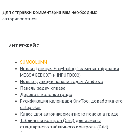
Для отправки комментария вам необходимо
авторизоваться
.
ИНТЕРФЕЙС
SUMCOLUMN
Новая функция FoxyDialog() заменяет функции
MESSAGEBOX() и INPUTBOX()
Новые функции панели задач Windows
Панель задач справа
Дерево в колонке грида
Русификация календаря OnyToo, доработка его
datepicker
Класс для автоинкрементного поиска в гриде
Табличный контрол (Grid) для замены
стандартного табличного контрола (Grid).