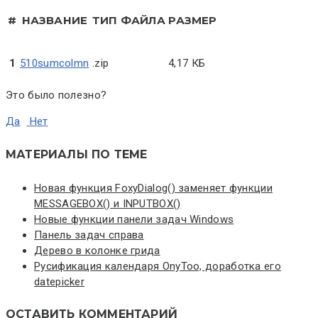
#
НАЗВАНИЕ
ТИП ФАЙЛА
РАЗМЕР
1
510sumcolmn
.zip
4,17 КБ
Это было полезно?
Да
Нет
МАТЕРИАЛЫ ПО ТЕМЕ
Новая функция FoxyDialog() заменяет функции
MESSAGEBOX() и INPUTBOX()
Новые функции панели задач Windows
Панель задач справа
Дерево в колонке грида
Русификация календаря OnyToo, доработка его
datepicker
ОСТАВИТЬ КОММЕНТАРИЙ