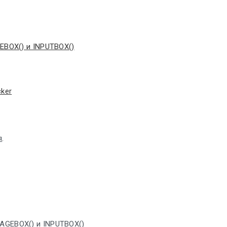
EBOX() и INPUTBOX()
ker
я
.
SAGEBOX() и INPUTBOX()