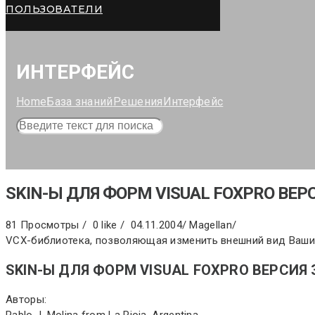
ПОЛЬЗОВАТЕЛИ
ИНТЕРФЕЙС
Home
База знаний
Решения
Интерфейс
SKIN-Ы ДЛЯ ФОРМ VISUAL FOXPRO ВЕРС
81 Просмотры /
0 like /
04.11.2004
/
Magellan
/
VCX-библиотека, позволяющая изменить внешний вид Ваши
SKIN-Ы ДЛЯ ФОРМ VISUAL FOXPRO ВЕРСИЯ 
Авторы:
Pablo J. Molina from La Rioja, Argentina