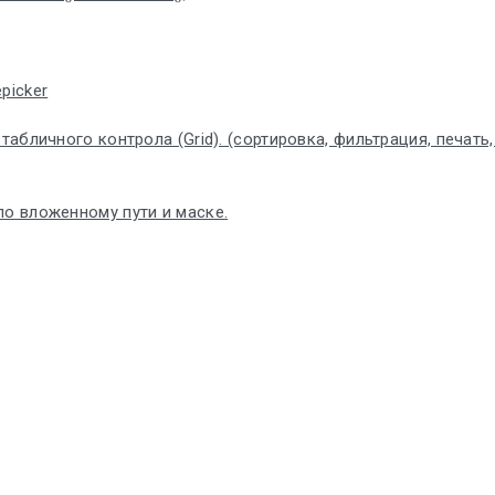
picker
бличного контрола (Grid). (сортировка, фильтрация, печать, по
по вложенному пути и маске.