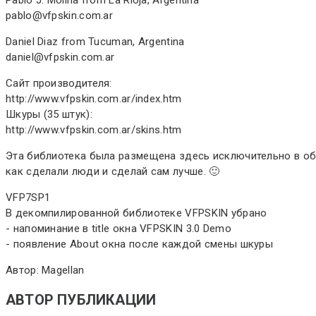
pablo@vfpskin.com.ar
Daniel Diaz from Tucuman, Argentina
daniel@vfpskin.com.ar
Cайт производителя:
http://www.vfpskin.com.ar/index.htm
Шкуры (35 штук):
http://www.vfpskin.com.ar/skins.htm
Эта библиотека была размещена здесь исключительно в обр
как сделали люди и сделай сам лучше. 🙂
VFP7SP1
В декомпилированной библиотеке VFPSKIN убрано
- напоминание в title окна VFPSKIN 3.0 Demo
- появление About окна после каждой смены шкуры
Автор: Magellan
АВТОР ПУБЛИКАЦИИ