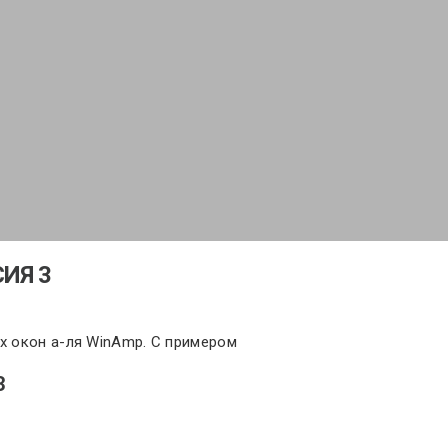
ИЯ 3
х окон а-ля WinAmp. С примером
3