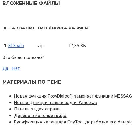
ВЛОЖЕННЫЕ ФАЙЛЫ
#
НАЗВАНИЕ
ТИП ФАЙЛА
РАЗМЕР
1
318calc
.zip
17,85 КБ
Это было полезно?
Да
Нет
МАТЕРИАЛЫ ПО ТЕМЕ
Новая функция FoxyDialog() заменяет функции MESSAG
Новые функции панели задач Windows
Панель задач справа
Дерево в колонке грида
Русификация календаря OnyToo, доработка его datepic