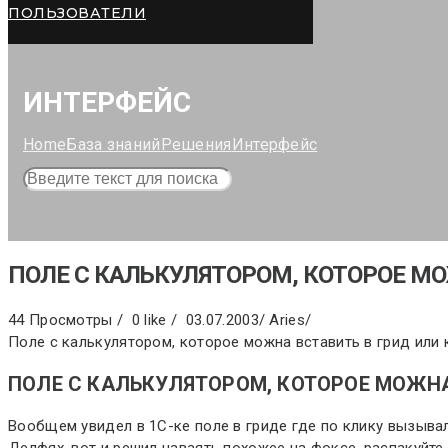
ПОЛЬЗОВАТЕЛИ
ИНТЕРФЕЙС
Home
База знаний
Решения
Интерфейс
ПОЛЕ С КАЛЬКУЛЯТОРОМ, КОТОРОЕ МО
44 Просмотры /
0 like /
03.07.2003
/
Aries
/
Поле с калькулятором, которое можна вставить в грид или 
ПОЛЕ С КАЛЬКУЛЯТОРОМ, КОТОРОЕ МОЖНА
Вообщем увидел в 1С-ке поле в гриде где по клику вызывал
Делфях, вот и решил наваять похожее на фоксе. распакуйте