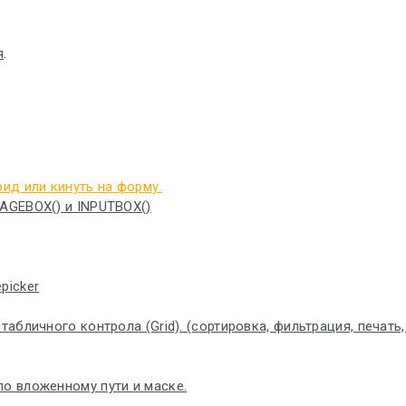
я
.
рид или кинуть на форму.
SAGEBOX() и INPUTBOX()
picker
бличного контрола (Grid). (сортировка, фильтрация, печать, по
по вложенному пути и маске.