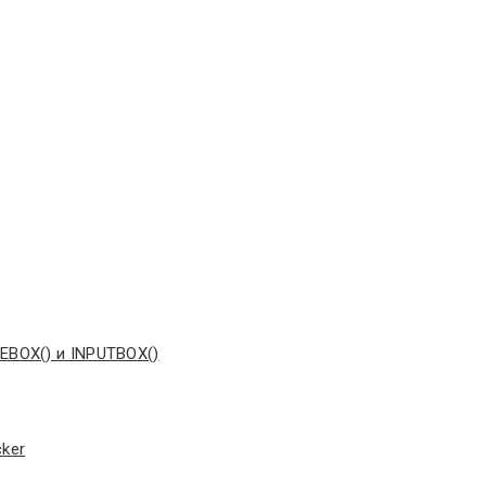
EBOX() и INPUTBOX()
ker