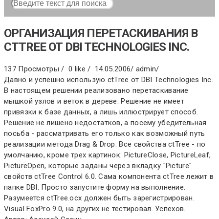
ОРГАНИЗАЦИЯ ПЕРЕТАСКИВАНИЯ В
CTTREE ОТ DBI TECHNOLOGIES INC.
137 Просмотры /
0 like /
14.05.2006
/
admin
/
Давно и успешно использую ctTree от DBI Technologies Inc.
В настоящем решении реализовано перетаскивание
мышкой узлов и веток в дереве. Решение не имеет
привязки к базе данных, а лишь иллюстрирует способ.
Решение не лишено недостатков, а посему убедительная
посьба - рассматривать его только как возможный путь
реализации метода Drag & Drop. Все свойства ctTree - по
умолчанию, кроме трех картинок: PictureClose, PictureLeaf,
PictureOpen, которые заданы через вкладку "Picture"
свойств ctTree Control 6.0. Сама компонента ctTree лежит в
папке DBI. Просто запустите форму на выполнение.
Разумеется ctTree.ocx должен быть зарегистрирован.
Visual FoxPro 9.0, на других не тестировал. Успехов.