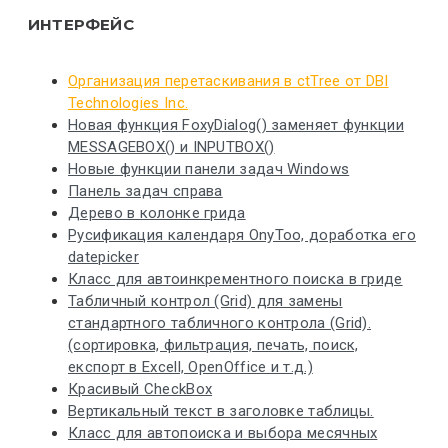
ИНТЕРФЕЙС
Организация перетаскивания в ctTree от DBI
Technologies Inc.
Новая функция FoxyDialog() заменяет функции
MESSAGEBOX() и INPUTBOX()
Новые функции панели задач Windows
Панель задач справа
Дерево в колонке грида
Русификация календаря OnyToo, доработка его
datepicker
Класс для автоинкрементного поиска в гриде
Табличный контрол (Grid) для замены
стандартного табличного контрола (Grid).
(сортировка, фильтрация, печать, поиск,
експорт в Excell, OpenOffice и т.д.)
Красивый CheckBox
Вертикальный текст в заголовке таблицы.
Класс для автопоиска и выбора месячных