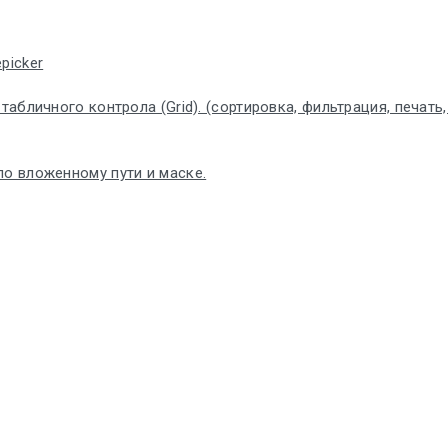
picker
бличного контрола (Grid). (сортировка, фильтрация, печать, по
по вложенному пути и маске.