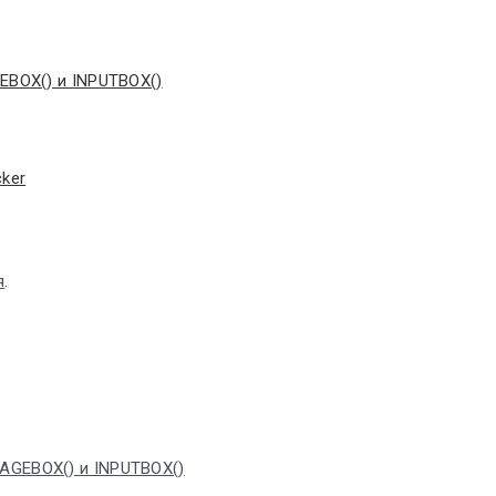
EBOX() и INPUTBOX()
ker
я
.
SAGEBOX() и INPUTBOX()