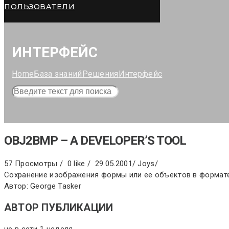
ПОЛЬЗОВАТЕЛИ
ИНТЕРФЕЙС
Home
База знаний
Решения
Интерфейс
OBJ2BMP – A DEVELOPER’S TOOL
57 Просмотры /
0 like /
29.05.2001
/
Joys
/
Сохранение изображения формы или ее объектов в формате BM
Автор: George Tasker
АВТОР ПУБЛИКАЦИИ
не в сети 1 неделя