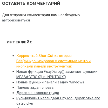
ОСТАВИТЬ КОММЕНТАРИЙ
Для отправки комментария вам необходимо
авторизоваться
.
ИНТЕРФЕЙС
Корректный ShortCut категории
Edit(синхронизирован с системным меню и
кнопками панели инструментов)
Новая функция FoxyDialog() заменяет функции
MESSAGEBOX() и INPUTBOX()
Новые функции панели задач Windows
Панель задач справа
Дерево в колонке грида
Русификация календаря OnyToo, доработка его
datepicker