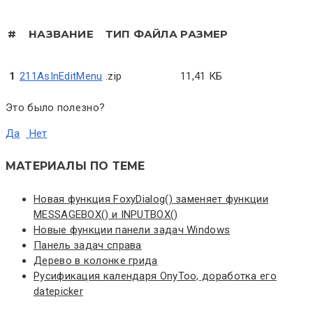
#
НАЗВАНИЕ
ТИП ФАЙЛА
РАЗМЕР
1
211AsInEditMenu
.zip
11,41 КБ
Это было полезно?
Да
Нет
МАТЕРИАЛЫ ПО ТЕМЕ
Новая функция FoxyDialog() заменяет функции
MESSAGEBOX() и INPUTBOX()
Новые функции панели задач Windows
Панель задач справа
Дерево в колонке грида
Русификация календаря OnyToo, доработка его
datepicker