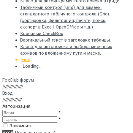
Класс для автоинкрементного поиска в гриде
Табличный контрол (Grid) для замены
стандартного табличного контрола (Grid).
(сортировка, фильтрация, печать, поиск,
експорт в Excell, OpenOffice и т.д.)
Красивый CheckBox
Вертикальный текст в заголовке таблицы.
Класс для автопоиска и выбора месячных
архивов по вложенному пути и маске.
Еще
Loading...
FoxClub форум
////////////////
Вход
///////////////
Авторизация
*
*
Запомнить
Вход
Потеряли пароль ?