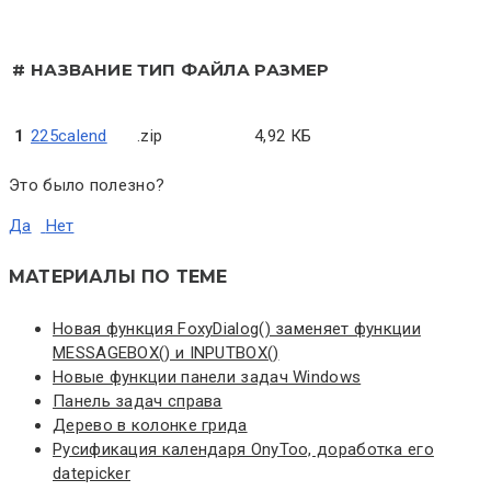
#
НАЗВАНИЕ
ТИП ФАЙЛА
РАЗМЕР
1
225calend
.zip
4,92 КБ
Это было полезно?
Да
Нет
МАТЕРИАЛЫ ПО ТЕМЕ
Новая функция FoxyDialog() заменяет функции
MESSAGEBOX() и INPUTBOX()
Новые функции панели задач Windows
Панель задач справа
Дерево в колонке грида
Русификация календаря OnyToo, доработка его
datepicker