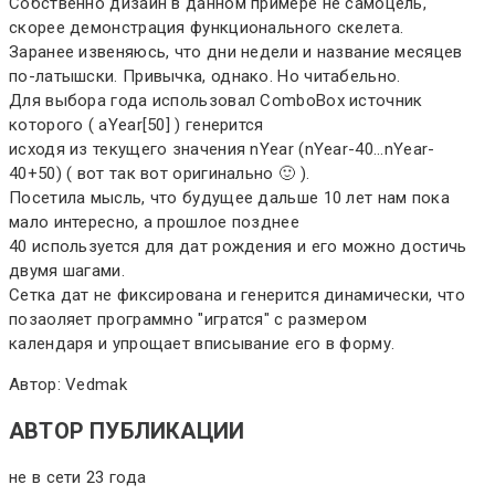
Собственно дизаин в данном примере не самоцель,
скорее демонстрация функционального скелета.
Заранее извеняюсь, что дни недели и название месяцев
по-латышски. Привычка, однако. Но читабельно.
Для выбора года использовал ComboBox источник
которого ( aYear[50] ) генерится
исходя из текущего значения nYear (nYear-40...nYear-
40+50) ( вот так вот оригинально 🙂 ).
Посетила мысль, что будущее дальше 10 лет нам пока
мало интересно, а прошлое позднее
40 используется для дат рождения и его можно достичь
двумя шагами.
Сетка дат не фиксирована и генерится динамически, что
позаоляет программно "игратся" с размером
календаря и упрощает вписывание его в форму.
Автор: Vedmak
АВТОР ПУБЛИКАЦИИ
не в сети 23 года