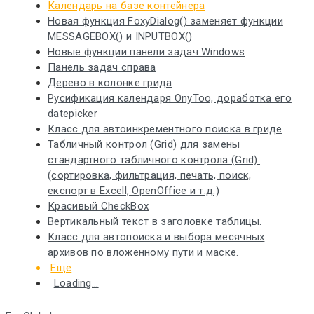
Календарь на базе контейнера
Новая функция FoxyDialog() заменяет функции
MESSAGEBOX() и INPUTBOX()
Новые функции панели задач Windows
Панель задач справа
Дерево в колонке грида
Русификация календаря OnyToo, доработка его
datepicker
Класс для автоинкрементного поиска в гриде
Табличный контрол (Grid) для замены
стандартного табличного контрола (Grid).
(сортировка, фильтрация, печать, поиск,
експорт в Excell, OpenOffice и т.д.)
Красивый CheckBox
Вертикальный текст в заголовке таблицы.
Класс для автопоиска и выбора месячных
архивов по вложенному пути и маске.
Еще
Loading...