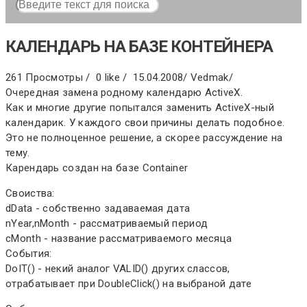
КАЛЕНДАРЬ НА БАЗЕ КОНТЕЙНЕРА
261 Просмотры /
0 like /
15.04.2008
/
Vedmak
/
Очередная замена родному календарю ActiveX.
Как и многие другие попытался заменить ActiveX-ный
календарик. У каждого свои причины делать подобное.
Это не полноценное решение, а скорее рассуждение на
тему.
Карендарь создан на базе Container
Своиства:
dData - собственно задаваемая дата
nYear,nMonth - рассматриваемый период
cMonth - название рассматриваемого месяца
События:
DoIT() - некий аналог VALID() других слассов,
отрабатывает при DoubleClick() на выбраной дате