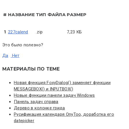
#
НАЗВАНИЕ
ТИП ФАЙЛА
РАЗМЕР
1
227calend
.zip
7,23 КБ
Это было полезно?
Да
Нет
МАТЕРИАЛЫ ПО ТЕМЕ
Новая функция FoxyDialog() заменяет функции
MESSAGEBOX() и INPUTBOX()
Новые функции панели задач Windows
Панель задач справа
Дерево в колонке грида
Русификация календаря OnyToo, доработка его
datepicker