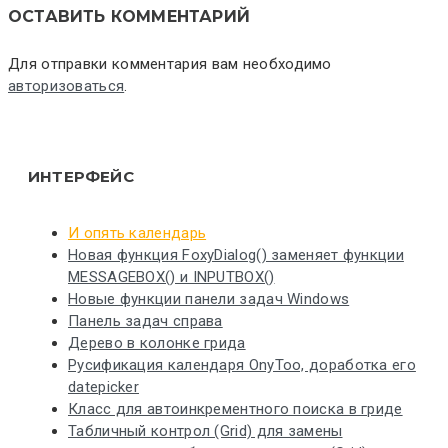
ОСТАВИТЬ КОММЕНТАРИЙ
Для отправки комментария вам необходимо
авторизоваться
.
ИНТЕРФЕЙС
И опять календарь
Новая функция FoxyDialog() заменяет функции
MESSAGEBOX() и INPUTBOX()
Новые функции панели задач Windows
Панель задач справа
Дерево в колонке грида
Русификация календаря OnyToo, доработка его
datepicker
Класс для автоинкрементного поиска в гриде
Табличный контрол (Grid) для замены