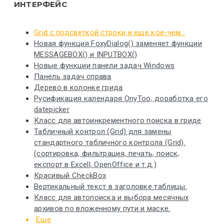
ИНТЕРФЕЙС
Grid с подсветкой строки и еще кое-чем…
Новая функция FoxyDialog() заменяет функции
MESSAGEBOX() и INPUTBOX()
Новые функции панели задач Windows
Панель задач справа
Дерево в колонке грида
Русификация календаря OnyToo, доработка его
datepicker
Класс для автоинкрементного поиска в гриде
Табличный контрол (Grid) для замены
стандартного табличного контрола (Grid).
(сортировка, фильтрация, печать, поиск,
експорт в Excell, OpenOffice и т.д.)
Красивый CheckBox
Вертикальный текст в заголовке таблицы.
Класс для автопоиска и выбора месячных
архивов по вложенному пути и маске.
Еще