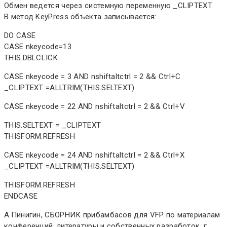
Обмен ведется через системную переменную _CLIPTEXT.
В метод KeyPress объекта записывается:
DO CASE
CASE nkeycode=13
THIS.DBLCLICK
CASE nkeycode = 3 AND nshiftaltctrl = 2 && Ctrl+C
_CLIPTEXT =ALLTRIM(THIS.SELTEXT)
CASE nkeycode = 22 AND nshiftaltctrl = 2 && Ctrl+V
THIS.SELTEXT = _CLIPTEXT
THISFORM.REFRESH
CASE nkeycode = 24 AND nshiftaltctrl = 2 && Ctrl+X
_CLIPTEXT =ALLTRIM(THIS.SELTEXT)
THISFORM.REFRESH
ENDCASE
A.Пинигин, СБОРНИК прибамбасов для VFP по материалам
конференций, литературы и собственных разработок. г.