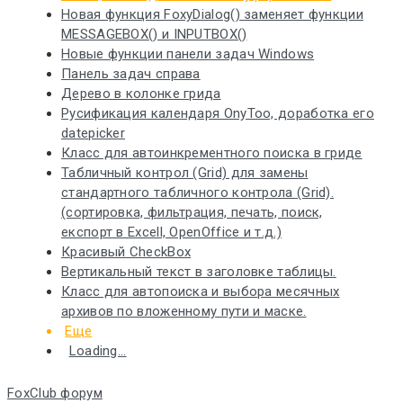
Новая функция FoxyDialog() заменяет функции
MESSAGEBOX() и INPUTBOX()
Новые функции панели задач Windows
Панель задач справа
Дерево в колонке грида
Русификация календаря OnyToo, доработка его
datepicker
Класс для автоинкрементного поиска в гриде
Табличный контрол (Grid) для замены
стандартного табличного контрола (Grid).
(сортировка, фильтрация, печать, поиск,
експорт в Excell, OpenOffice и т.д.)
Красивый CheckBox
Вертикальный текст в заголовке таблицы.
Класс для автопоиска и выбора месячных
архивов по вложенному пути и маске.
Еще
Loading...
FoxClub форум