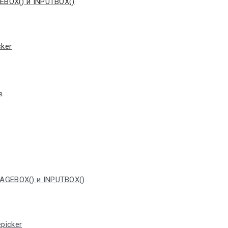
EBOX() и INPUTBOX()
ker
я
.
SAGEBOX() и INPUTBOX()
picker