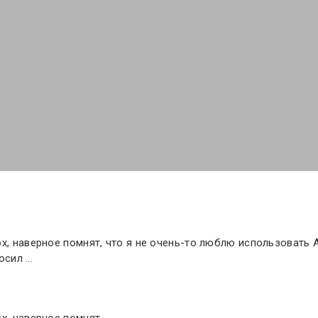
x, наверное помнят, что я не очень-то люблю использовать 
сил ...
x, наверное помнят,