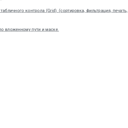
бличного контрола (Grid). (сортировка, фильтрация, печать, по
по вложенному пути и маске.