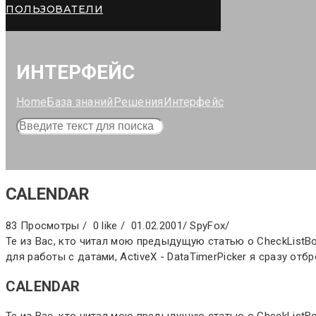
ПОЛЬЗОВАТЕЛИ
ИНТЕРФЕЙС
Home
База знаний
Решения
Интерфейс
CALENDAR
83 Просмотры /
0 like /
01.02.2001
/
SpyFox
/
Те из Вас, кто читал мою предыдущую статью о CheckListBo
для работы с датами, ActiveX - DataTimerPicker я сразу отбро
CALENDAR
Те из Вас, кто читал мою предыдущую статью о CheckListBo