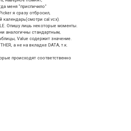
гда меня "приспичило"
icker я сразу отбросил,
 календарь(смотри cal.vcx).
LE. Опишу лишь некоторые моменты.
они аналогичны стандартным,
таблицы, Value содержит значение.
HER, а не на вкладке DATA, т.к.
торые происходят соответственно