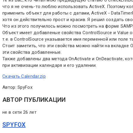
что я не очень-то люблю использовать ActiveX. Поэтому ко
применить объект для работы с датами, ActiveX - DataTimerP
хотя он действительно прост и красив. Я решил создать свой
Что из этого получилось можно посмотреть на форме SAMP
Объект имеет добавленые свойства ControlSource и Value 
т.е. в ControlSource указывается имя переменной или поле 
Стоит заметить, что эти свойства можно найти на вкладке OT
эти свойства добавленные.
Также добавлены два метода OnActivate и OnDeactivate, ко
при активизации календаря и его удалении.
Скачать Calendar.zip
Автор: SpyFox
АВТОР ПУБЛИКАЦИИ
не в сети 26 лет
SPYFOX