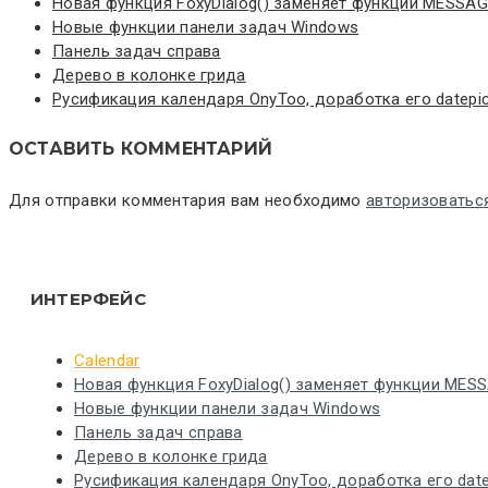
Новая функция FoxyDialog() заменяет функции MESSAG
Новые функции панели задач Windows
Панель задач справа
Дерево в колонке грида
Русификация календаря OnyToo, доработка его datepic
ОСТАВИТЬ КОММЕНТАРИЙ
Для отправки комментария вам необходимо
авторизоватьс
ИНТЕРФЕЙС
Calendar
Новая функция FoxyDialog() заменяет функции MES
Новые функции панели задач Windows
Панель задач справа
Дерево в колонке грида
Русификация календаря OnyToo, доработка его date