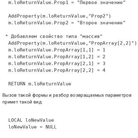
  m.loReturnValue.Prop1 = "Первое значение"  

  AddProperty(m.loReturnValue,"Prop2")  

  m.loReturnValue.Prop2 = "Второе значение"  

 * Добавляем свойство типа "массив"  
  AddProperty(m.loReturnValue,"PropArray[2,2]") 
  m.loReturnValue.PropArray[1,1] = 1  

  m.loReturnValue.PropArray[1,2] = 2  

  m.loReturnValue.PropArray[2,1] = 3  

  m.loReturnValue.PropArray[2,2] = 4  

RETURN
 m.loReturnValue
Вызов такой формы и разбор возвращаемых параметров
примет такой вид
LOCAL
 loNewValue  

  loNewValue = NULL  
