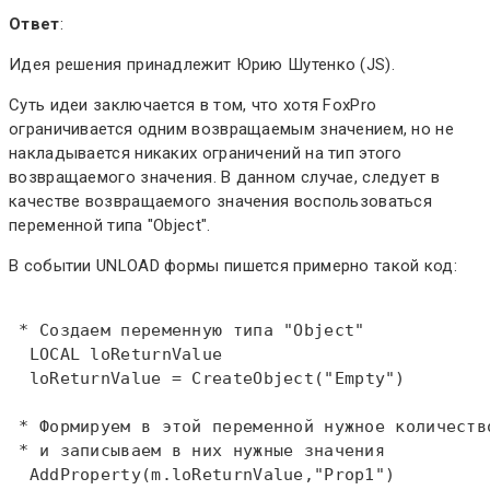
Ответ
:
Идея решения принадлежит Юрию Шутенко (JS).
Суть идеи заключается в том, что хотя FoxPro
ограничивается одним возвращаемым значением, но не
накладывается никаких ограничений на тип этого
возвращаемого значения. В данном случае, следует в
качестве возвращаемого значения воспользоваться
переменной типа "Object".
В событии UNLOAD формы пишется примерно такой код:
 * Создаем переменную типа "Object"  
LOCAL
 loReturnValue   

  loReturnValue = 
CreateObject
("Empty")  

 * Формируем в этой переменной нужное количеств
 * и записываем в них нужные значения  
  AddProperty(m.loReturnValue,"Prop1")  
