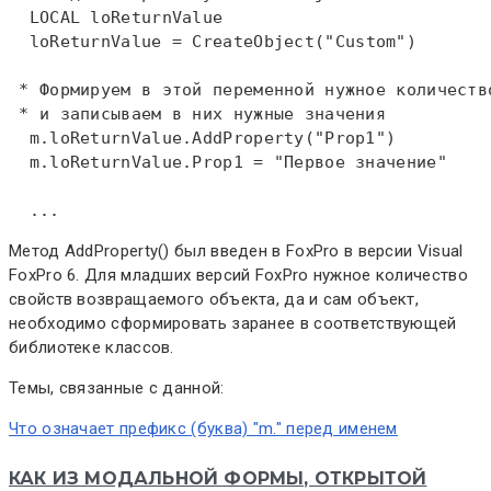
LOCAL
 loReturnValue   

  loReturnValue = 
CreateObject
("Custom")  

 * Формируем в этой переменной нужное количеств
 * и записываем в них нужные значения  
  m.loReturnValue.AddProperty("Prop1")  

  m.loReturnValue.Prop1 = "Первое значение"  

  ...
Метод AddProperty() был введен в FoxPro в версии Visual
FoxPro 6. Для младших версий FoxPro нужное количество
свойств возвращаемого объекта, да и сам объект,
необходимо сформировать заранее в соответствующей
библиотеке классов.
Темы, связанные с данной:
Что означает префикс (буква) "m." перед именем
КАК ИЗ МОДАЛЬНОЙ ФОРМЫ, ОТКРЫТОЙ