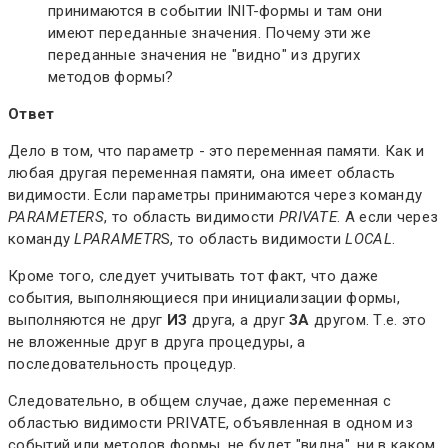
принимаются в событии INIT-формы и там они
имеют переданные значения. Почему эти же
переданные значения не "видно" из других
методов формы?
Ответ
Дело в том, что параметр - это переменная памяти. Как и
любая другая переменная памяти, она имеет область
видимости. Если параметры принимаются через команду
PARAMETERS
, то область видимости
PRIVATE
. А если через
команду
LPARAMETR
S, то область видимости
LOCAL
.
Кроме того, следует учитывать тот факт, что даже
события, выполняющиеся при инициализации формы,
выполняются не друг
ИЗ
друга, а друг
ЗА
другом. Т.е. это
не вложенные друг в друга процедуры, а
последовательность процедур.
Следовательно, в общем случае, даже переменная с
областью видимости PRIVATE, объявленная в одном из
событий или методов формы, не будет "видна", ни в каком