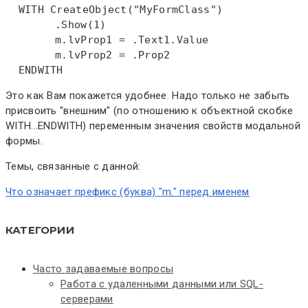
WITH
CreateObject
("MyFormClass")  

  	.
Show
(1)  

  	m.lvProp1 = .
Text
1.Value  

  	m.lvProp2 = .Prop2  

ENDWITH
Это как Вам покажется удобнее. Надо только не забыть
присвоить "внешним" (по отношению к объектной скобке
WITH...ENDWITH) переменным значения свойств модальной
формы.
Темы, связанные с данной:
Что означает префикс (буква) "m." перед именем
КАТЕГОРИИ
Часто задаваемые вопросы
Работа с удаленными данными или SQL-
серверами