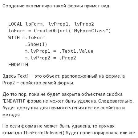
Создание экземпляра такой формы примет вид:
LOCAL
 loForm, lvProp1, lvProp2  

  loForm = 
CreateObject
("MyFormClass")  

WITH
 m.loForm  

  	.
Show
(1)  

  	m.lvProp1 = .
Text
1.Value  

  	m.lvProp2 = .Prop2  

ENDWITH
Здесь Text1 – это объект, расположенный на форме, а
Prop2 – свойство самой формы.
До тех пор, пока не будет закрыта объектная скобка
"ENDWITH" форма не может быть удалена. Следовательно,
будут доступны для прямого чтения все ее свойства и
методы.
Но если форма не может быть удалена, то прямая
команда ThisForm.Release() будет проигнорирована или же