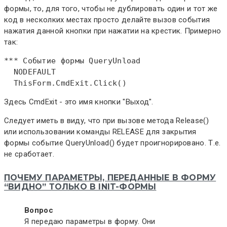
формы, то, для того, чтобы не дублировать один и тот же
код в несколких местах просто делайте вызов события
нажатия данной кнопки при нажатии на крестик. Примерно
так:
*** Событие формы QueryUnload  

  NODEFAULT  

ThisForm
.CmdExit.Click()
Здесь CmdExit - это имя кнопки "Выход".
Следует иметь в виду, что при вызове метода Release()
или использовании команды RELEASE для закрытия
формы событие QueryUnload() будет проигнорировано. Т.е.
не сработает.
ПОЧЕМУ ПАРАМЕТРЫ, ПЕРЕДАННЫЕ В ФОРМУ
“ВИДНО” ТОЛЬКО В INIT-ФОРМЫ
Вопрос
Я передаю параметры в форму. Они