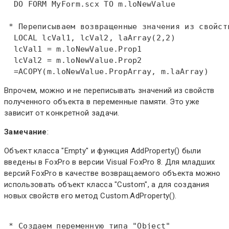
DO
 FORM MyForm.scx 
TO
 m.loNewValue  

 * Переписываем возвращенные значения из свойст
LOCAL
 lcVal1, lcVal2, laArray(2,2)  

  lcVal1 = m.loNewValue.Prop1  

  lcVal2 = m.loNewValue.Prop2  

  =ACOPY(m.loNewValue.PropArray, m.laArray)
Впрочем, можно и не переписывать значений из свойств
полученного объекта в переменные памяти. Это уже
зависит от конкретной задачи.
Замечание
:
Объект класса "Empty" и функция AddProperty() были
введены в FoxPro в версии Visual FoxPro 8. Для младших
версий FoxPro в качестве возвращаемого объекта можно
использовать объект класса "Custom", а для создания
новых свойств его метод Custom.AdProperty().
 * Создаем переменную типа "Object"  