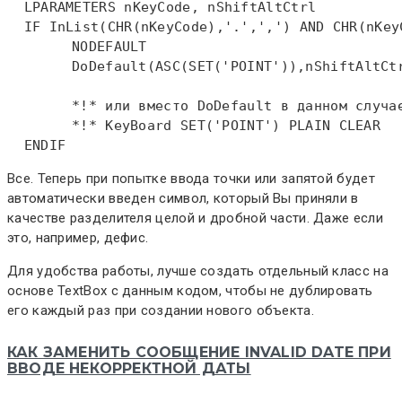
LPARAMETERS
 nKeyCode, nShiftAltCtrl  

IF
InList
(
CHR
(nKeyCode),'.',',') 
AND
CHR
(nKey
  	NODEFAULT  

  	DoDefault(
ASC
(
SET
('
POINT
')),nShiftAltCtr
 	*!* или вместо DoDefault в данном случ
 	*!* KeyBoard SET('POINT') PLAIN CLEAR  
ENDIF
Все. Теперь при попытке ввода точки или запятой будет
автоматически введен символ, который Вы приняли в
качестве разделителя целой и дробной части. Даже если
это, например, дефис.
Для удобства работы, лучше создать отдельный класс на
основе TextBox с данным кодом, чтобы не дублировать
его каждый раз при создании нового объекта.
КАК ЗАМЕНИТЬ СООБЩЕНИЕ INVALID DATE ПРИ
ВВОДЕ НЕКОРРЕКТНОЙ ДАТЫ