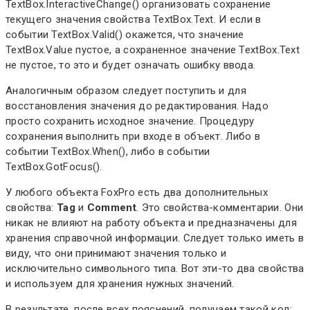
TextBox.InteractiveChange() организовать сохранение
текущего значения свойства TextBox.Text. И если в
событии TextBox.Valid() окажется, что значение
TextBox.Value пустое, а сохраненное значение TextBox.Text
не пустое, то это и будет означать ошибку ввода.
Аналогичным образом следует поступить и для
восстановления значения до редактирования. Надо
просто сохранить исходное значение. Процедуру
сохранения выполнить при входе в объект. Либо в
событии TextBox.When(), либо в событии
TextBox.GotFocus().
У любого объекта FoxPro есть два дополнительных
свойства:
Tag
и
Comment
. Это свойства-комментарии. Они
никак не влияют на работу объекта и предназначены для
хранения справочной информации. Следует только иметь в
виду, что они принимают значения только и
исключительно символьного типа. Вот эти-то два свойства
и используем для хранения нужных значений.
В результате, после всех пояснений, получаем такой код: