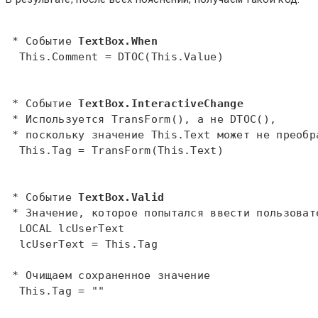
 * Событие 
TextBox.When
This
.Comment = 
DTOC
(
This
.Value)  

 * Событие 
TextBox.InteractiveChange
 * Используется TransForm(), а не DTOC(),   
 * поскольку значение This.Text может не преобр
This
.
Tag
 = 
TransForm
(
This
.
Text
)  

 * Событие 
TextBox.Valid
 * Значение, которое попытался ввести пользоват
LOCAL
 lcUserText  

  lcUserText = 
This
.
Tag
 * Очищаем сохраненное значение  
This
.
Tag
 = ""  
