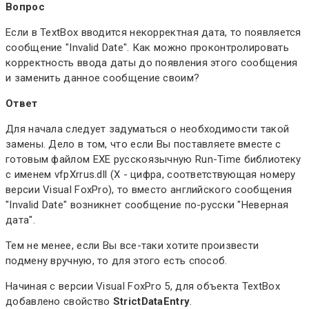
Вопрос
Если в TextBox вводится некорректная дата, то появляется
сообщение "Invalid Date". Как можно проконтролировать
корректность ввода даты до появления этого сообщения
и заменить данное сообщение своим?
Ответ
Для начала следует задуматься о необходимости такой
замены. Дело в том, что если Вы поставляете вместе с
готовым файлом EXE русскоязычную Run-Time библиотеку
с именем vfpXrrus.dll (X - цифра, соответствующая номеру
версии Visual FoxPro), то вместо английского сообщения
"Invalid Date" возникнет сообщение по-русски "Неверная
дата".
Тем не менее, если Вы все-таки хотите произвести
подмену вручную, то для этого есть способ.
Начиная с версии Visual FoxPro 5, для объекта TextBox
добавлено свойство
StrictDataEntry
.