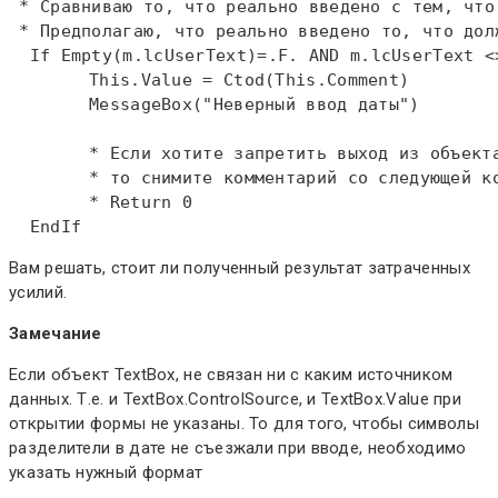
 * Сравниваю то, что реально введено с тем, что
 * Предполагаю, что реально введено то, что дол
If
Empty
(m.lcUserText)=.F. 
AND
 m.lcUserText <
This
.Value = Ctod(
This
.Comment)  

MessageBox
("Неверный ввод даты")  

 	* Если хотите запретить выход из объект
 	* то снимите комментарий со следующей к
 	* Return 0  
EndIf
Вам решать, стоит ли полученный результат затраченных
усилий.
Замечание
Если объект TextBox, не связан ни с каким источником
данных. Т.е. и TextBox.ControlSource, и TextBox.Value при
открытии формы не указаны. То для того, чтобы символы
разделители в дате не съезжали при вводе, необходимо
указать нужный формат