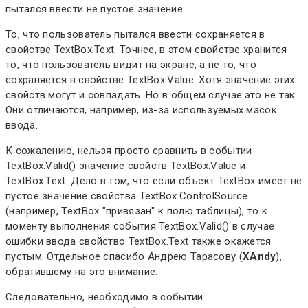
пытался ввести не пустое значение.
То, что пользователь пытался ввести сохраняется в
свойстве TextBox.Text. Точнее, в этом свойстве хранится
то, что пользователь видит на экране, а не то, что
сохраняется в свойстве TextBox.Value. Хотя значение этих
свойств могут и совпадать. Но в общем случае это не так.
Они отличаются, например, из-за используемых масок
ввода.
К сожалению, нельзя просто сравнить в событии
TextBox.Valid() значение свойств TextBox.Value и
TextBox.Text. Дело в том, что если объект TextBox имеет не
пустое значение свойства TextBox.ControlSource
(например, TextBox "привязан" к полю таблицы), то к
моменту выполнения события TextBox.Valid() в случае
ошибки ввода свойство TextBox.Text также окажется
пустым. Отдельное спасибо Андрею Тарасову (
XAndy
),
обратившему на это внимание.
Следовательно, необходимо в событии