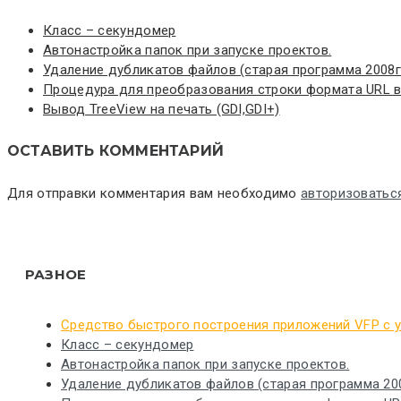
Класс – секундомер
Автонастройка папок при запуске проектов.
Удаление дубликатов файлов (старая программа 2008г
Процедура для преобразования строки формата URL в 
Вывод TreeView на печать (GDI,GDI+)
ОСТАВИТЬ КОММЕНТАРИЙ
Для отправки комментария вам необходимо
авторизоватьс
РАЗНОЕ
Средство быстрого построения приложений VFP с 
Класс – секундомер
Автонастройка папок при запуске проектов.
Удаление дубликатов файлов (старая программа 200