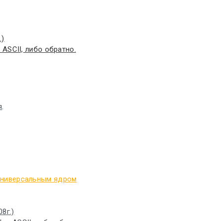
.)
ASCII, либо обратно.
я
.
универсальным ядром
8г.)