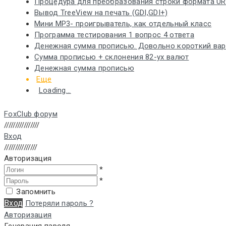
Процедура для преобразования строки формата URL 
Вывод TreeView на печать (GDI,GDI+)
Мини MP3- проигрыватель, как отдельный класс
Программа тестирования 1 вопрос 4 ответа
Денежная сумма прописью. Довольно короткий вар
Сумма прописью + склонения 82-ух валют
Денежная сумма прописью
Еще
Loading...
FoxClub форум
////////////////
Вход
///////////////
Авторизация
*
*
Запомнить
Вход
Потеряли пароль ?
Авторизация
Генерация пароля