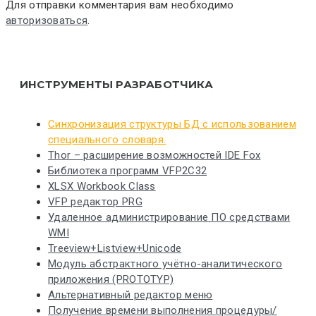
Для отправки комментария вам необходимо
авторизоваться
.
ИНСТРУМЕНТЫ РАЗРАБОТЧИКА
Синхронизация структуры БД с использованием
специального словаря.
Thor – расширение возможностей IDE Fox
Библиотека программ VFP2C32
XLSX Workbook Class
VFP редактор PRG
Удаленное администрирование ПО средствами
WMI
Treeview+Listview+Unicode
Модуль абстрактного учётно-аналитического
приложения (PROTOTYP)
Альтернативный редактор меню
Получение времени выполнения процедуры/