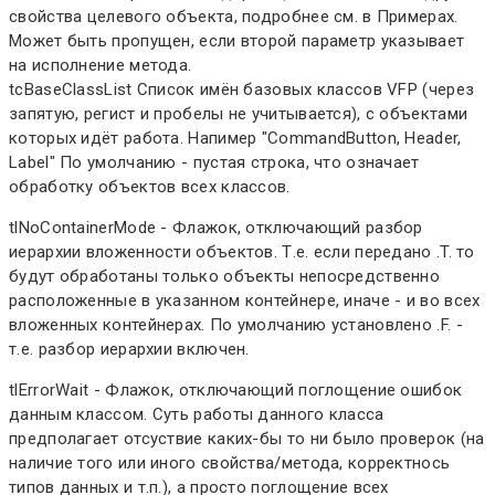
свойства целевого объекта, подробнее см. в Примерах.
Может быть пропущен, если второй параметр указывает
на исполнение метода.
tcBaseClassList Список имён базовых классов VFP (через
запятую, регист и пробелы не учитывается), с объектами
которых идёт работа. Напимер "CommandButton, Header,
Label" По умолчанию - пустая строка, что означает
обработку объектов всех классов.
tlNoContainerMode - Флажок, отключающий разбор
иерархии вложенности объектов. Т.е. если передано .T. то
будут обработаны только объекты непосредственно
расположенные в указанном контейнере, иначе - и во всех
вложенных контейнерах. По умолчанию установлено .F. -
т.е. разбор иерархии включен.
tlErrorWait - Флажок, отключающий поглощение ошибок
данным классом. Суть работы данного класса
предполагает отсуствие каких-бы то ни было проверок (на
наличие того или иного свойства/метода, корректнось
типов данных и т.п.), а просто поглощение всех