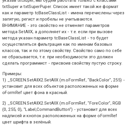
указав txtSuper, мы будем работать только с классами
txtSuper и txtSuperPuper. Список имеет такой же формат
как и параметр tcBaseClassList - имена перечислены через
запятую, регист и пробелы не учитываются.
ВНИМАНИЕ - это свойство не отменяет параметров
метода SetAllX, а дополняет их - т.е. если при вызове
метода указан параметр tcBaseClassList - то будет
осуществляться фильтрация как по именам базовых
классов, так и по этому свойству. Свойство само по себе
не сбрасывается, т.е. при необходимости это должен
сделать программист - присвоив свойству пустую строку.
Примеры:
1) _SCREEN.SetAllX2.SetAllX (m.oFormRef, "BackColor", 255) -
установит для всех объектов расположенных на форме
oFormRef цвет фона в красный.
2) _SCREEN.SetAllX2.SetAllX (m.oFormRef, "ForeColor", RGB
(0, 255, 0), "Label,CommandButton") - установит для всех
надписей и кнопок расположенных на форме oFormRef
цвет шрифта в зелёный.