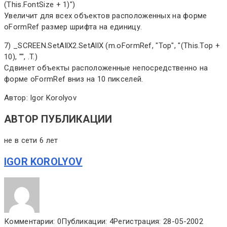
(This.FontSize + 1)")
Увеличит для всех объектов расположенных на форме
oFormRef размер шрифта на единицу.
7) _SCREEN.SetAllX2.SetAllX (m.oFormRef, "Top", "(This.Top +
10), "", .T.)
Сдвинет объекты расположенные непосредственно на
форме oFormRef вниз на 10 пикселей.
Автор: Igor Korolyov
АВТОР ПУБЛИКАЦИИ
не в сети 6 лет
IGOR KOROLYOV
Комментарии: 0
Публикации: 4
Регистрация: 28-05-2002