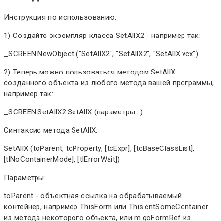
Инструкция по использованию:
1) Создайте экземпляр класса SetAllX2 - например так:
_SCREEN.NewObject ("SetAllX2", "SetAllX2", "SetAllX.vcx")
2) Теперь можно пользоваться методом SetAllX
созданного объекта из любого метода вашей программы,
например так:
_SCREEN.SetAllX2.SetAllX (параметры...)
Синтаксис метода SetAllX:
SetAllX (toParent, tcProperty, [tcExpr], [tcBaseClassList],
[tlNoContainerMode], [tlErrorWait])
Параметры:
toParent - объектная ссылка на обрабатываемый
контейнер, например ThisForm или This.cntSomeContainer
из метода некоторого объекта, или m.goFormRef из