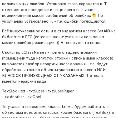
возникающих ошибок. Установка этого параметра в .T.
отменяет это поведение и чаще всего вызывает
возникновение массы сообщений об ошибках
По
умолчанию установлено .F. - т.е. ошибки поглощаются.
Всё вышеуказанное есть и в стандартном классе SetAllX из
библиотеки FFC (естественно не учитывая несколько
мелких ошибок реализации :)) А теперь нечто новое:
Свойство cClassNames - при его задействовании
(помещении туда непустой строки - списка имён классов)
включается разбор иерархии наследования - т.е. будут
обработаны только объекты указанных классов ИЛИ
КЛАССОВ ПРОИЗВОДНЫХ ОТ УКАЗАННЫХ. Т.е. если
имеется иерархия вида
TextBox - txt - txtSuper - txtSuperPuper
- txtAnother - txtCool
То указав в списке имя класса txt мы будем работать с
объектами всех этих классов, кроме базового (TextBox), а