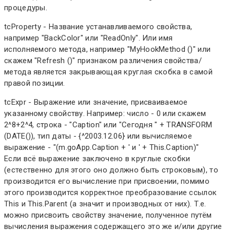
процедуры.
tcProperty - Название устанавливаемого свойства,
например "BackColor" или "ReadOnly". Или имя
исполняемого метода, например "MyHookMethod ()" или
скажем "Refresh ()" признаком различения свойства/
метода является закрывающая круглая скобка в самой
правой позиции.
tcExpr - Выражение или значение, присваиваемое
указанному свойству. Например: число - 0 или скажем
2^8+2^4, строка - "Caption" или "Сегодня " + TRANSFORM
(DATE()), тип даты - {^2003.12.06} или вычисляемое
выражение - "(m.goApp.Caption + ' и ' + This.Caption)"
Если всё выражение заключено в круглые скобки
(естественно для этого оно должно быть строковым), то
производится его вычисление при присвоении, помимо
этого производится корректное преобразование ссылок
This и This.Parent (а значит и производных от них). Т.е.
можно присвоить свойству значение, полученное путём
вычисления выражения содержащего это же и/или другие