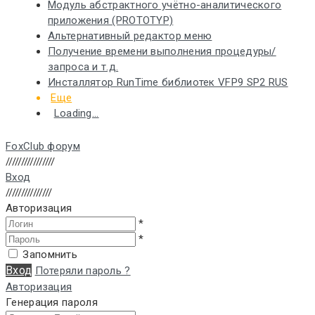
Модуль абстрактного учётно-аналитического
приложения (PROTOTYP)
Альтернативный редактор меню
Получение времени выполнения процедуры/
запроса и т.д.
Инсталлятор RunTime библиотек VFP9 SP2 RUS
Еще
Loading...
FoxClub форум
////////////////
Вход
///////////////
Авторизация
*
*
Запомнить
Вход
Потеряли пароль ?
Авторизация
Генерация пароля