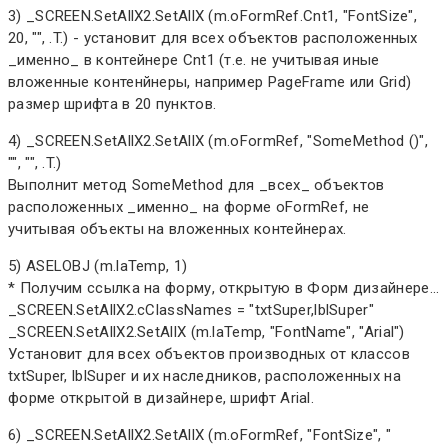
3) _SCREEN.SetAllX2.SetAllX (m.oFormRef.Cnt1, "FontSize",
20, "", .T.) - установит для всех объектов расположенных
_именно_ в контейнере Cnt1 (т.е. не учитывая иные
вложенные контенйнеры, например PageFrame или Grid)
размер шрифта в 20 пунктов.
4) _SCREEN.SetAllX2.SetAllX (m.oFormRef, "SomeMethod ()",
"", "", .T.)
Выполнит метод SomeMethod для _всех_ объектов
расположенных _именно_ на форме oFormRef, не
учитывая объекты на вложенных контейнерах.
5) ASELOBJ (m.laTemp, 1)
* Получим ссылка на форму, открытую в Форм дизайнере...
_SCREEN.SetAllX2.cClassNames = "txtSuper,lblSuper"
_SCREEN.SetAllX2.SetAllX (m.laTemp, "FontName", "Arial")
Установит для всех объектов производных от классов
txtSuper, lblSuper и их наследников, расположенных на
форме открытой в дизайнере, шрифт Arial.
6) _SCREEN.SetAllX2.SetAllX (m.oFormRef, "FontSize", "