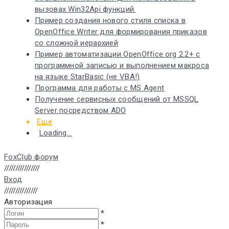
вызовах Win32Api функций.
Пример создания нового стиля списка в
OреnOffice Writer для формирования приказов
со сложной иерархией
Пример автоматизации OpenOffice.org 2.2+ с
программной записью и выполнением макроса
на языке StarBasic (не VBA!)
Программа для работы с MS Agent
Получение сервисных сообщений от MSSQL
Server посредством ADO
Еще
Loading...
FoxClub форум
////////////////
Вход
///////////////
Авторизация
*
*