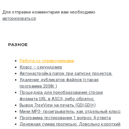
Для отправки комментария вам необходимо
авторизоваться
.
РАЗНОЕ
Работа со справочниками
Класс – секундомер
Автонастройка папок при запуске проектов.
Удаление дубликатов файлов (старая
программа 2008г.)
Процедура для преобразования строки
формата URL в ASCII, либо обратно.
Вывод TreeView на печать (GDI,GDI+)
Мини MP3- проигрыватель, как отдельный класс
Программа тестирования 1 вопрос 4 ответа
Денежная сумма прописью. Довольно короткий