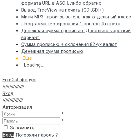
формата URL в ASCII, либо обратно.
Вывод TreeView на печать (GDI,GDI+)
Мини MP3- проигрыватель, как отдельный класс
Программа тестирования 1 вопрос 4 ответа
Денежная сумма прописью. Довольно короткий
вариант.
Сумма прописью + склонения 82-ух валют
Денежная сумма прописью
Еще
Loading...
FoxClub форум
////////////////
Вход
///////////////
Авторизация
*
*
Запомнить
Вход
Потеряли пароль ?