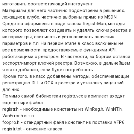
изготовить соответствующий инструмент.
Материалы для него частично подсмотрены в решениях,
лежащих в клубе, частично выбраны прямо из MSDN.
Средства оформлены в виде класса RegistrMan, методы
которого позволяют создавать и удалять ключи реестра и
их параметры, считывать и устанавливать значения
параметров и т.п. На первом этапе в класс включены не
все возможности, предоставляемые функциями API,
работающими с реестром. В частности, за бортом остался
экспорт/импорт ключей реестра. Возможно, в дальнейшем
я и это добавлю, если будет потребность.
Кроме того, в класс добавлены методы, обеспечивающие
регистрацию DLL и OCX в реестре и установку лицензий
для них.
Помимо самой библиотеки registr.vcx в комплект входят
еще четыре файла:
registr.h - необходимые константы из WinReg.h, WinNT.h,
WinError.h и т.п.
foxpro.h - стандартный файл констант из поставки VFP6
registr.txt - описание класса