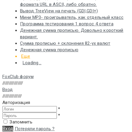
формата URL в ASCII, либо обратно.
Вывод TreeView на печать (GDI,GDI+)
Мини MP3- проигрыватель, как отдельный класс
Программа тестирования 1 вопрос 4 ответа
Денежная сумма прописью. Довольно короткий
вариант.
Сумма прописью + склонения 82-ух валют
Денежная сумма прописью
Еще
Loading...
FoxClub форум
////////////////
Вход
///////////////
Авторизация
*
*
Запомнить
Вход
Потеряли пароль ?