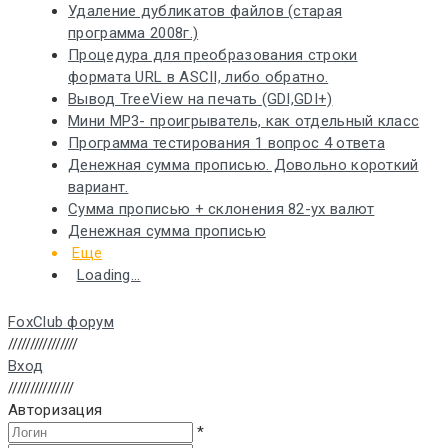
Удаление дубликатов файлов (старая
программа 2008г.)
Процедура для преобразования строки
формата URL в ASCII, либо обратно.
Вывод TreeView на печать (GDI,GDI+)
Мини MP3- проигрыватель, как отдельный класс
Программа тестирования 1 вопрос 4 ответа
Денежная сумма прописью. Довольно короткий
вариант.
Сумма прописью + склонения 82-ух валют
Денежная сумма прописью
Еще
Loading...
FoxClub форум
////////////////
Вход
///////////////
Авторизация
*