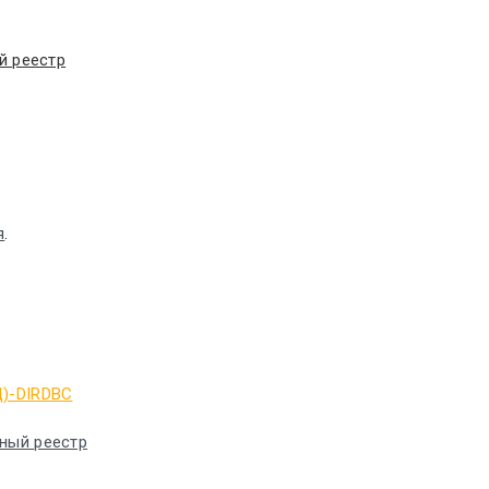
й реестр
я
.
Д)-DIRDBC
ный реестр