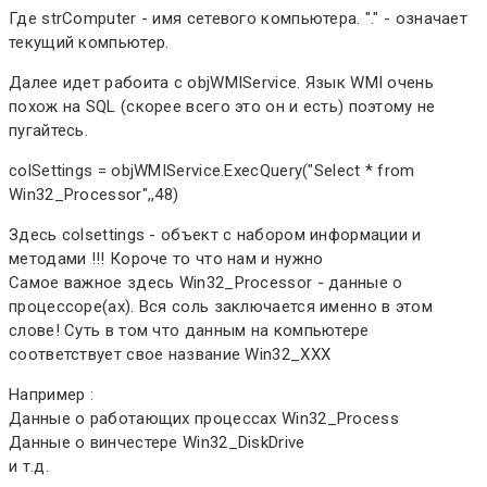
Где strComputer - имя сетевого компьютера. "." - означает
текущий компьютер.
Далее идет рабоита с objWMIService. Язык WMI очень
похож на SQL (скорее всего это он и есть) поэтому не
пугайтесь.
colSettings = objWMIService.ExecQuery("Select * from
Win32_Processor",,48)
Здесь colsettings - объект с набором информации и
методами !!! Короче то что нам и нужно
Самое важное здесь Win32_Processor - данные о
процессоре(ах). Вся соль заключается именно в этом
слове! Суть в том что данным на компьютере
соответствует свое название Win32_XXX
Например :
Данные о работающих процессах Win32_Process
Данные о винчестере Win32_DiskDrive
и т.д.