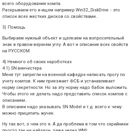
всего оборудования компа.
Раскрываем его и ищем например Win32_DiskDrive - это
список всех жестких дисков со свойствами...
3) Помощь
Выбираем нужный объект и щелкаем на вопросительный
знак в правом верхнем углу. А вот и описание всех свойств
на РУССКОМ.
4) Немного об своих нароботках
4.1) SN винчестера
Меня тут запрегли на военной кафедре написать прогу по
учету компов. К ним приезжает ФСБ и устанавливает
норму секретности. Но за эту норму надо бабок выложить.
Чтобы этого не делать надо представить список компов с
описанием...
В описании надо указывать SN Model и т.д. всего к чему
можно прицепить жучек.
Ну так вот, о чем это я. А да проблема в том что серийники
просто так не найдешь даже через WMI.