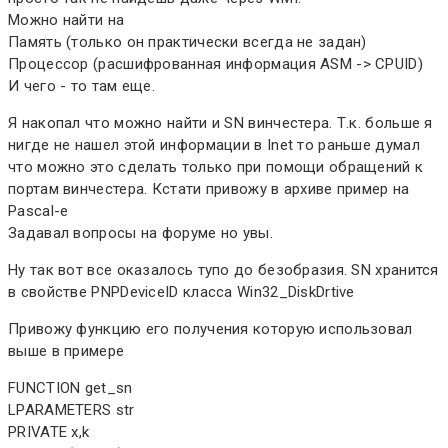
Можно найти на
Память (только он практически всегда не задан)
Процессор (расшифрованная информация ASM -> CPUID)
И чего - то там еще.
Я накопал что можно найти и SN винчестера. Т.к. больше я
нигде не нашел этой информации в Inet то раньше думал
что можно это сделать только при помощи обращений к
портам винчестера. Кстати привожу в архиве пример на
Pascal-е
Задавал вопросы на форуме но увы.
Ну так вот все оказалось тупо до безобразия. SN хранится
в свойстве PNPDeviceID класса Win32_DiskDrtive
Привожу функцию его получения которую использовал
выше в примере
FUNCTION get_sn
LPARAMETERS str
PRIVATE x,k