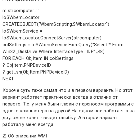
m.strcomputer='.'
loSWbemLocator =
CREATEOBJECT("WbemScripting.SWbemLocator")
loSWbemService =
loSWbemLocator.ConnectServer(strcomputer)
colSettings = loSWbemService.ExecQuery("Select * From
Win32_DiskDrive Where InterfaceType='IDE'",,48)
FOR EACH ObjItem IN colSettings
? ObjItem.PNPDeviceID
? get_sn(ObjItem.PNPDeviceID)
NEXT
Короче суть таже самая что и в первом варианте. Но этот
вариант работает практически всегда в отличие от
первого. Т.е. у меня были глюки с переносом программы с
одного компьютера на другой На одном все работает а на
другом не хочет - выдет ошибку. А второй вариант
работал у меня всегда.
2) Об описании WMI