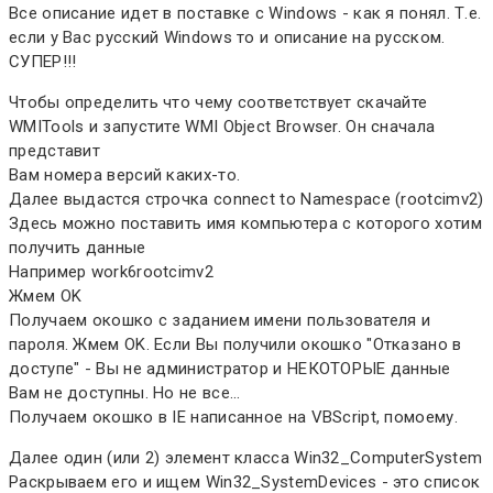
Все описание идет в поставке с Windows - как я понял. Т.е.
если у Вас русский Windows то и описание на русском.
СУПЕР!!!
Чтобы определить что чему соответствует скачайте
WMITools и запустите WMI Object Browser. Он сначала
представит
Вам номера версий каких-то.
Далее выдастся строчка connect to Namespace (rootcimv2)
Здесь можно поставить имя компьютера с которого хотим
получить данные
Например work6rootcimv2
Жмем OK
Получаем окошко с заданием имени пользователя и
пароля. Жмем OK. Если Вы получили окошко "Отказано в
доступе" - Вы не администратор и НЕКОТОРЫЕ данные
Вам не доступны. Но не все...
Получаем окошко в IE написанное на VBScript, помоему.
Далее один (или 2) элемент класса Win32_ComputerSystem
Раскрываем его и ищем Win32_SystemDevices - это список