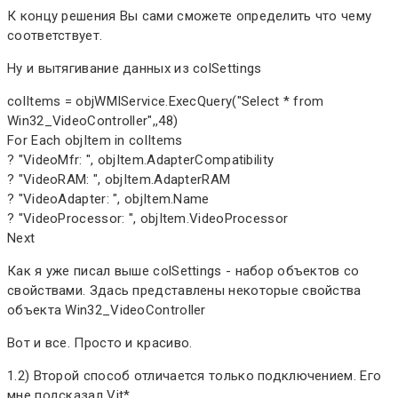
К концу решения Вы сами сможете определить что чему
соответствует.
Ну и вытягивание данных из colSettings
colItems = objWMIService.ExecQuery("Select * from
Win32_VideoController",,48)
For Each objItem in colItems
? "VideoMfr: ", objItem.AdapterCompatibility
? "VideoRAM: ", objItem.AdapterRAM
? "VideoAdapter: ", objItem.Name
? "VideoProcessor: ", objItem.VideoProcessor
Next
Как я уже писал выше colSettings - набор объектов со
свойствами. Здась представлены некоторые свойства
объекта Win32_VideoController
Вот и все. Просто и красиво.
1.2) Второй способ отличается только подключением. Его
мне подсказал Vit*.