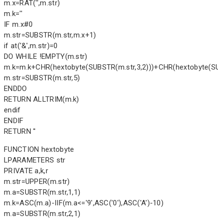
m.x=RAT('',m.str)
m.k=''
IF m.x#0
m.str=SUBSTR(m.str,m.x+1)
if at('&',m.str)=0
DO WHILE !EMPTY(m.str)
m.k=m.k+CHR(hextobyte(SUBSTR(m.str,3,2)))+CHR(hextobyte(SU
m.str=SUBSTR(m.str,5)
ENDDO
RETURN ALLTRIM(m.k)
endif
ENDIF
RETURN ''
FUNCTION hextobyte
LPARAMETERS str
PRIVATE a,k,r
m.str=UPPER(m.str)
m.a=SUBSTR(m.str,1,1)
m.k=ASC(m.a)-IIF(m.a<='9',ASC('0'),ASC('A')-10)
m.a=SUBSTR(m.str,2,1)