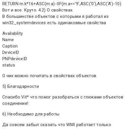
RETURN m.k*16+ASC(m.a)-IIF(m.a<='9',ASC('0'),ASC('A')-10)
Вот и все. Круто. 4.2) О свойствах.
В большинстве объектов с которыми я работал из
win32_systemdevices есть одинаковвые свойства
Availability
Name
Caption
DeviceID
PNPdeviceID
status
О них можно почитать в свойствах объектов.
5) Благодарности
Спасибо Vit* что помог разобраться с глюками объектов
соединения!
6) Необходимо для работы
Да совсем забыл сказать что WMI работает только