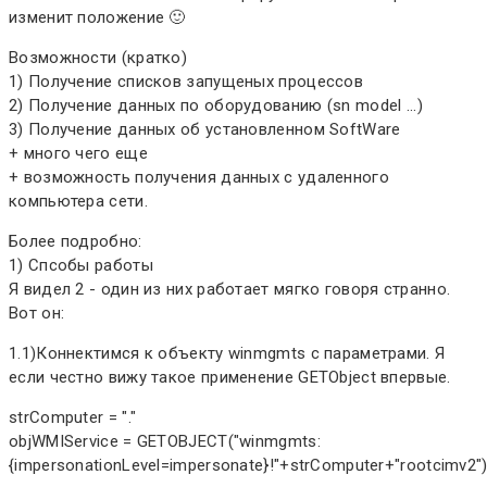
изменит положение 🙂
Возможности (кратко)
1) Получение списков запущеных процессов
2) Получение данных по оборудованию (sn model ...)
3) Получение данных об установленном SoftWare
+ много чего еще
+ возможность получения данных с удаленного
компьютера сети.
Более подробно:
1) Спсобы работы
Я видел 2 - один из них работает мягко говоря странно.
Вот он:
1.1)Коннектимся к объекту winmgmts с параметрами. Я
если честно вижу такое применение GETObject впервые.
strComputer = "."
objWMIService = GETOBJECT("winmgmts:
{impersonationLevel=impersonate}!"+strComputer+"rootcimv2"