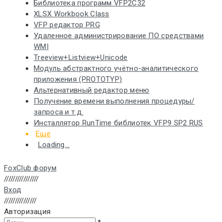
Библиотека программ VFP2C32
XLSX Workbook Class
VFP редактор PRG
Удаленное администрирование ПО средствами
WMI
Treeview+Listview+Unicode
Модуль абстрактного учётно-аналитического
приложения (PROTOTYP)
Альтернативный редактор меню
Получение времени выполнения процедуры/
запроса и т.д.
Инсталлятор RunTime библиотек VFP9 SP2 RUS
Еще
Loading...
FoxClub форум
////////////////
Вход
///////////////
Авторизация