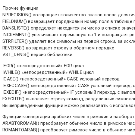
Прочие функции
NPRECISION() возвращает количество знаков после десяти
FIELDNUM() возвращает порядковый номер поля в таблице 
DANSLISTE() определяет находится ли число в списке значен
INCREMENT() увеличивает переменную на 1 и возвращает ре
STRFILTER() удаляет все символы из первой строки, за ис
REVERSE() возвращает строку в обратном порядке
VST_DENIS() версия библиотеки
IFOR() «непосредственный» FOR цикл
IWHILE() «непосредственный» WHILE цикл
ICASE() «непосредственный» CASE условный переход
IEXECCASE() «непосредственный» CASE условный переход, 
IEXECIF() «непосредственный» IF условный переход, с вып
EXECUTE() выполняет строку команд, разделенных символом
Вышеприведенные функции можно реализовать с использов
Функции конвертации арабских чисел в римские и наоборот
ARABTOROMAN() преобразует обычное число в римское числ
ROMANTOARAB() преобразует римское число в обычное чис