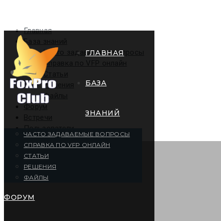
Главная
База знаний
Часто задаваемые вопросы
ГЛАВНАЯ
Справка по VFP онлайн
Статьи
БАЗА
Решения
Файлы
Форум
ЗНАНИЙ
Встречи
Пользователи
ЧАСТО ЗАДАВАЕМЫЕ ВОПРОСЫ
СПРАВКА ПО VFP ОНЛАЙН
СТАТЬИ
РЕШЕНИЯ
ФАЙЛЫ
ФОРУМ