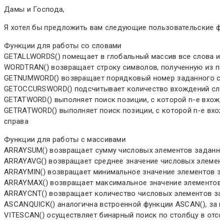
Дамы и Господа,
Я хотел бы предложить вам следующие пользовательские 
Функции для работы со словами
GETALLWORDS() помещает в глобальный массив все слова и
WORDTRAN() возвращает строку символов, полученную из п
GETNUMWORD() возвращает порядковый номер заданного с
GETOCCURSWORD() подсчитывает количество вхождений сл
GETATWORD() выполняет поиск позиции, с которой n-е вхож
GETRATWORD() выполняет поиск позиции, с которой n-е вхо
справа
Функции для работы с массивами
ARRAYSUM() возвращает сумму числовых элементов заданн
ARRAYAVG() возвращает среднее значение числовых элеме
ARRAYMIN() возвращает минимальное значение элементов 
ARRAYMAX() возвращает максимальное значение элементов
ARRAYCNT() возвращает количество числовых элементов з
ASCANQUICK() аналогична встроенной функции ASCAN(), за 
VITESCAN() осуществляет бинарный поиск по столбцу в от