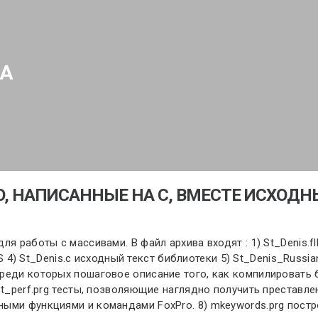
КА
, НАПИСАННЫЕ НА C, ВМЕСТЕ ИСХОД
 работы с массивами. В файл архива входят : 1) St_Denis.fll 
DOS 4) St_Denis.c исходный текст библиотеки 5) St_Denis_Rus
ди которых пошаговое описание того, как компилировать библи
st_perf.prg тесты, позволяющие наглядно получить преставл
ными функциями и командами FoxPro. 8) mkeywords.prg пост