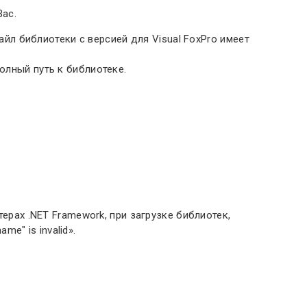
Вас.
Файл библиотеки с версией для Visual FoxPro имеет
олный путь к библиотеке.
терах .NET Framework, при загрузке библиотек,
me" is invalid».