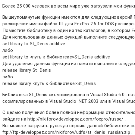
Более 25 000 человек во всем мире уже загрузили мои функ
Вышеупомянутые функции имеются для следующих версий FoxPro
расширение имени файла fll, для FoxPro 2.6 for DOS расшире
Поместите библиотеку в один из тех каталогов, в котором 
Для использования данных функций выполните следующую 
set library to St_Denis additive
либо
set library to <путь к библиотеке>St_Denis additive
Для удаления данных функции из памяти выполните следу
release library St_Denis
либо
release library <путь к библиотеке>St_Denis
Библиотека St_Denis скомпилирована в Visual Studio 6.0 , 
скомпилированных в Visual Studio .NET 2003 или в Visual Stud
С целью получения более полной информации относительно
зайдите на http://nikiforov.developpez.com/foxpro/russe/ ,
Вы можете загрузить русскую версию данной библиотеки п
ftp://ftp-developpez.com/nikiforov/udfs/st_denis_russian.zip .