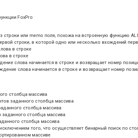
функции FoxPro
з строки или memo поля, похожа на встроенную функцию ALI
ервой строки, в которой одно или несколько вхождений пер
лова в строке
ова в строке
дение слова начинается в строке и возвращает номер позиц
ждение слова начинается в строке и возвращает номер пози
ого столбца массива
нтов заданного столбца массива
заданного столбца массива
 заданного столбца массива
аданного столбца массива
исключением того, что осуществляет бинарный поиск по сто
сортированном массиве