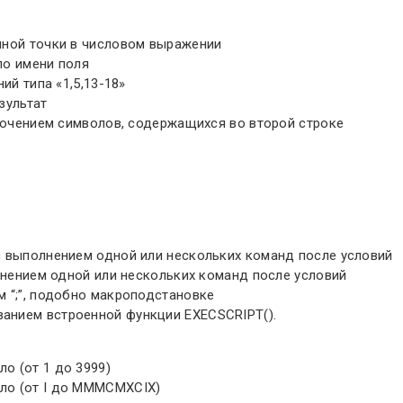
чной точки в числовом выражении
по имени поля
ий типа «1,5,13-18»
зультат
ключением символов, содержащихся во второй строке
с выполнением одной или нескольких команд после условий
олнением одной или нескольких команд после условий
 “;”, подобно макроподстановке
анием встроенной функции EXECSCRIPT().
о (от 1 до 3999)
ло (от I до MMMCMXCIX)