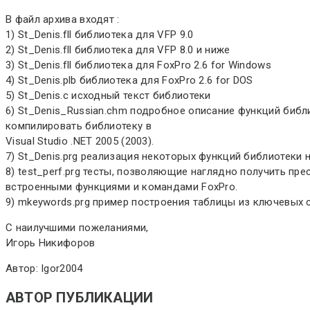
В файл архива входят :
1) St_Denis.fll библиотека для VFP 9.0
2) St_Denis.fll библиотека для VFP 8.0 и ниже
3) St_Denis.fll библиотека для FoxPro 2.6 for Windows
4) St_Denis.plb библиотека для FoxPro 2.6 for DOS
5) St_Denis.c исходный текст библиотеки
6) St_Denis_Russian.chm подробное описание функций библ
компилировать библиотеку в
Visual Studio .NET 2005 (2003).
7) St_Denis.prg реализация некоторых функций библиотеки н
8) test_perf.prg тесты, позволяющие наглядно получить п
встроенными функциями и командами FoxPro.
9) mkeywords.prg пример построения таблицы из ключевых
С наилучшими пожеланиями,
Игорь Никифоров
Автор: Igor2004
АВТОР ПУБЛИКАЦИИ