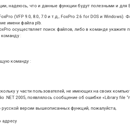
ции, надеюсь, что и данные функции будут полезными и для 
 (VFP 9.0, 8.0, 7.0 и т.д., FoxPro 2.6 for DOS и Windows). 
ние имени файла plb.
FoxPro осуществляет поиск файлов, либо в команде укажите п
команду :
ющую команду :
поскольку у части пользователей, не имеющих на своих компью
io .NET 2005, появлялось сообщение об ошибке «Library file "na
 русской версии вышеописанных функций, пожалуйста,
о адресу