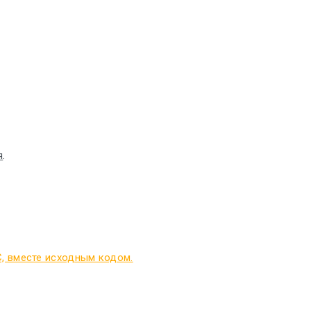
я
.
C, вместе исходным кодом.