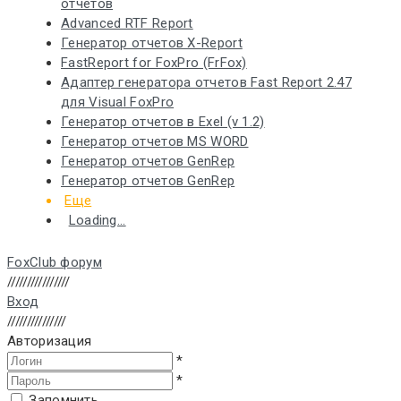
отчетов
Advanced RTF Report
Генератор отчетов X-Report
FastReport for FoxPro (FrFox)
Адаптер генератора отчетов Fast Report 2.47
для Visual FoxPro
Генератор отчетов в Exel (v 1.2)
Генератор отчетов MS WORD
Генератор отчетов GenRep
Генератор отчетов GenRep
Еще
Loading...
FoxClub форум
////////////////
Вход
///////////////
Авторизация
*
*
Запомнить