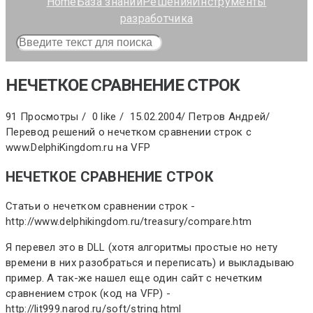
Home
База знаний
Решения
Инструменты
разработчика
НЕЧЕТКОЕ СРАВНЕНИЕ СТРОК
91 Просмотры /
0 like /
15.02.2004
/
Петров Андрей
/
Перевод решений о нечетком сравнении строк с
www.DelphiKingdom.ru на VFP
НЕЧЕТКОЕ СРАВНЕНИЕ СТРОК
Статьи о нечетком сравнении строк -
http://www.delphikingdom.ru/treasury/compare.htm
Я перевел это в DLL (хотя алгоритмы простые но нету
времени в них разобраться и переписать) и выкладываю
пример. А так-же нашел еще один сайт с нечетким
сравнением строк (код на VFP) -
http://lit999.narod.ru/soft/string.html