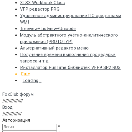
XLSX Workbook Class
VFP редактор PRG
Удаленное администрирование ПО средствами
WMI
Treeview+Listview+Unicode
Модуль абстрактного учётно-аналитического
приложения (PROTOTYP)
Альтернативный редактор меню
Получение времени выполнения процедуры/
запроса и т.д.
Инсталлятор RunTime библиотек VFP9 SP2 RUS
Еще
Loading...
FoxClub форум
////////////////
Вход
///////////////
Авторизация
*