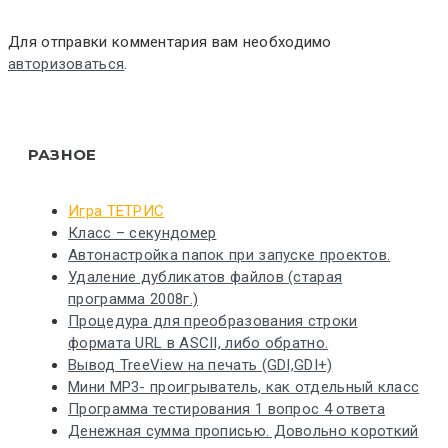
Для отправки комментария вам необходимо
авторизоваться
.
РАЗНОЕ
Игра ТЕТРИС
Класс – секундомер
Автонастройка папок при запуске проектов.
Удаление дубликатов файлов (старая
программа 2008г.)
Процедура для преобразования строки
формата URL в ASCII, либо обратно.
Вывод TreeView на печать (GDI,GDI+)
Мини MP3- проигрыватель, как отдельный класс
Программа тестирования 1 вопрос 4 ответа
Денежная сумма прописью. Довольно короткий