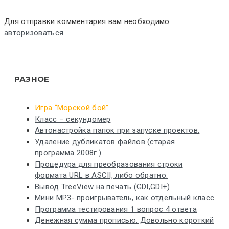
Для отправки комментария вам необходимо
авторизоваться
.
РАЗНОЕ
Игра “Морской бой”
Класс – секундомер
Автонастройка папок при запуске проектов.
Удаление дубликатов файлов (старая
программа 2008г.)
Процедура для преобразования строки
формата URL в ASCII, либо обратно.
Вывод TreeView на печать (GDI,GDI+)
Мини MP3- проигрыватель, как отдельный класс
Программа тестирования 1 вопрос 4 ответа
Денежная сумма прописью. Довольно короткий