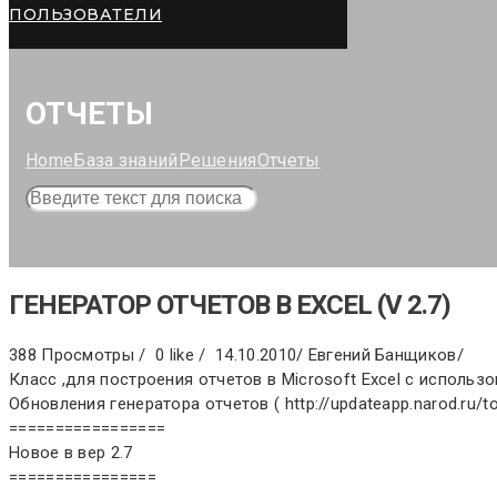
ПОЛЬЗОВАТЕЛИ
ОТЧЕТЫ
Home
База знаний
Решения
Отчеты
ГЕНЕРАТОР ОТЧЕТОВ В EXCEL (V 2.7)
388 Просмотры /
0 like /
14.10.2010
/
Евгений Банщиков
/
Класс ,для построения отчетов в Microsoft Excel c использ
Обновления генератора отчетов ( http://updateapp.narod.ru/to
=================
Новое в вер 2.7
================