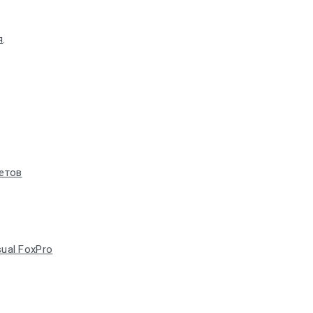
я
.
етов
sual FoxPro