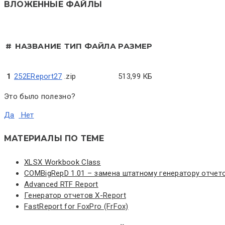
ВЛОЖЕННЫЕ ФАЙЛЫ
#
НАЗВАНИЕ
ТИП ФАЙЛА
РАЗМЕР
1
252EReport27
.zip
513,99 КБ
Это было полезно?
Да
Нет
МАТЕРИАЛЫ ПО ТЕМЕ
XLSX Workbook Class
COMBigRepD 1.01 – замена штатному генератору отчет
Advanced RTF Report
Генератор отчетов X-Report
FastReport for FoxPro (FrFox)