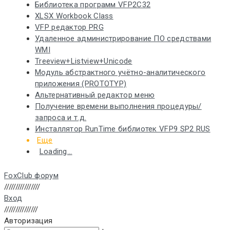
Библиотека программ VFP2C32
XLSX Workbook Class
VFP редактор PRG
Удаленное администрирование ПО средствами
WMI
Treeview+Listview+Unicode
Модуль абстрактного учётно-аналитического
приложения (PROTOTYP)
Альтернативный редактор меню
Получение времени выполнения процедуры/
запроса и т.д.
Инсталлятор RunTime библиотек VFP9 SP2 RUS
Еще
Loading...
FoxClub форум
////////////////
Вход
///////////////
Авторизация