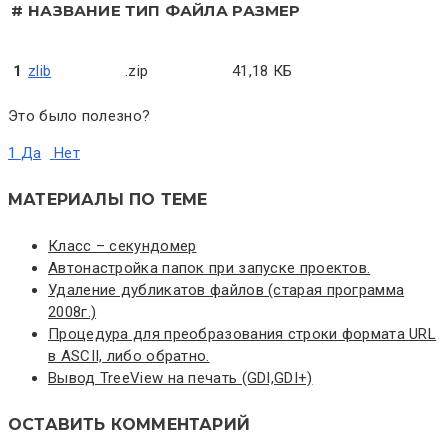
#
НАЗВАНИЕ
ТИП ФАЙЛА
РАЗМЕР
1
zlib
.zip
41,18 КБ
Это было полезно?
1
Да
Нет
МАТЕРИАЛЫ ПО ТЕМЕ
Класс – секундомер
Автонастройка папок при запуске проектов.
Удаление дубликатов файлов (старая программа
2008г.)
Процедура для преобразования строки формата URL
в ASCII, либо обратно.
Вывод TreeView на печать (GDI,GDI+)
ОСТАВИТЬ КОММЕНТАРИЙ