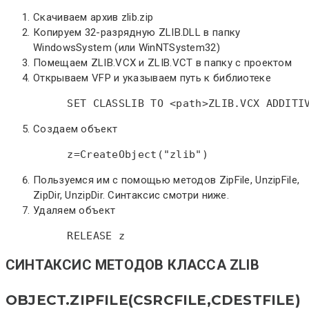
Скачиваем архив zlib.zip
Копируем 32-разрядную ZLIB.DLL в папку
WindowsSystem (или WinNTSystem32)
Помещаем ZLIB.VCX и ZLIB.VCT в папку с проектом
Открываем VFP и указываем путь к библиотеке
 SET CLASSLIB TO <path>ZLIB.VCX ADDITI
Создаем объект
 z=CreateObject("zlib")
Пользуемся им с помощью методов ZipFile, UnzipFile,
ZipDir, UnzipDir. Синтаксис смотри ниже.
Удаляем объект
 RELEASE z
СИНТАКСИС МЕТОДОВ КЛАССА ZLIB
OBJECT.ZIPFILE(CSRCFILE,CDESTFILE)