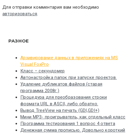
Для отправки комментария вам необходимо
авторизоваться
.
РАЗНОЕ
Архивирование данных в приложениях на MS
Visual FoxPro
Класс – секундомер
Автонастройка папок при запуске проектов.
Удаление дубликатов файлов (старая
программа 2008г.)
Процедура для преобразования строки
формата URL в ASCII, либо обратно.
Вывод TreeView на печать (GDI,GDI+)
Мини MP3- проигрыватель, как отдельный класс
Программа тестирования 1 вопрос 4 ответа
Денежная сумма прописью. Довольно короткий