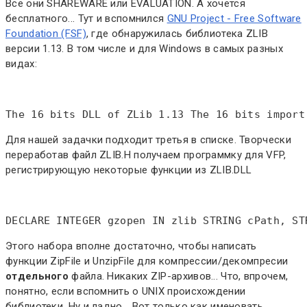
Все они SHAREWARE или EVALUATION. А хочется
бесплатного... Тут и вспомнился
GNU Project - Free Software
Foundation (FSF)
, где обнаружилась библиотека ZLIB
версии 1.13. В том числе и для Windows в самых разных
видах:
The 16 bits DLL of ZLib 1.13 The 16 bits import
Для нашей задачки подходит третья в списке. Творчески
переработав файл ZLIB.H получаем программку для VFP,
регистрирующую некоторые функции из ZLIB.DLL
DECLARE INTEGER gzopen IN zlib STRING cPath, ST
Этого набора вполне достаточно, чтобы написать
функции ZipFile и UnzipFile для компрессии/декомпресии
отдельного
файла. Никаких ZIP-архивов... Что, впрочем,
понятно, если вспомнить о UNIX происхождении
библиотеки. Ну и ладно... Вот только как именовать